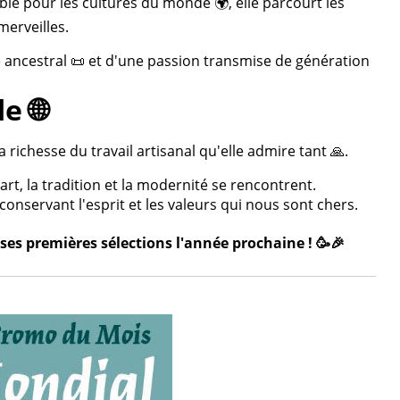
ble pour les cultures du monde 🌍, elle parcourt les
merveilles.
re ancestral 📜 et d'une passion transmise de génération
e 🌐
 richesse du travail artisanal qu'elle admire tant 🙏.
rt, la tradition et la modernité se rencontrent.
onservant l'esprit et les valeurs qui nous sont chers.
ses premières sélections l'année prochaine ! 🥳🎉