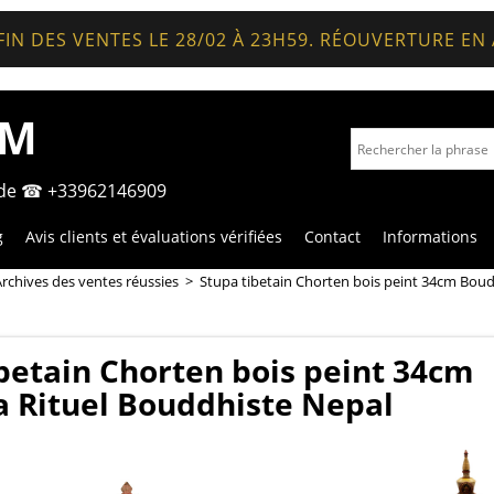
FIN DES VENTES LE 28/02 À 23H59. RÉOUVERTURE EN
OM
nde ☎ +33962146909
g
Avis clients et évaluations vérifiées
Contact
Informations
rchives des ventes réussies
>
Stupa tibetain Chorten bois peint 34cm Bou
betain Chorten bois peint 34cm
 Rituel Bouddhiste Nepal