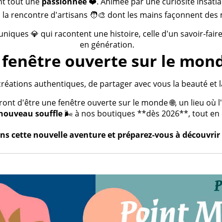
nt tout une
passionnée
❤️. Animée par une curiosité insatia
 la rencontre d'artisans 🧑‍🎨 dont les mains façonnent des 
 uniques 💎 qui racontent une histoire, celle d'un savoir-fai
en génération.
fenêtre ouverte sur le mond
créations authentiques, de partager avec vous la beauté et la
t d'être une fenêtre ouverte sur le monde 🌐, un lieu où l'a
nouveau souffle
🌬️ à nos boutiques **dès 2026**, tout en c
s cette nouvelle aventure et préparez-vous à découvrir 