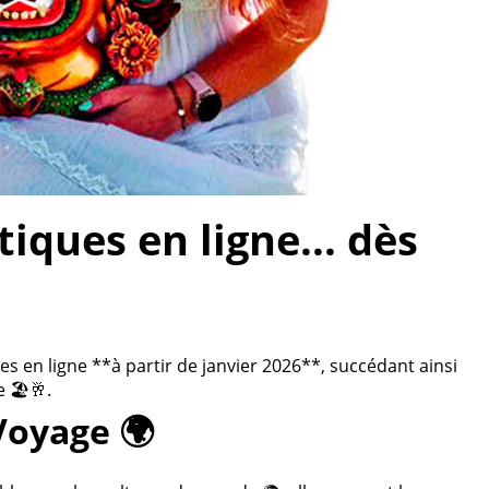
ques en ligne... dès
 en ligne **à partir de janvier 2026**, succédant ainsi
 🏖️🥂.
Voyage 🌍