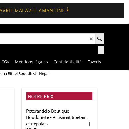
🕯️
 AVRIL-MAI AVEC AMANDINE.
CGV
Mentions légales
Confidentialité
Favoris
ddha Rituel Bouddhiste Nepal
NOTRE PRIX
Peterandclo Boutique
Bouddhiste - Artisanat tibetain
et nepalais