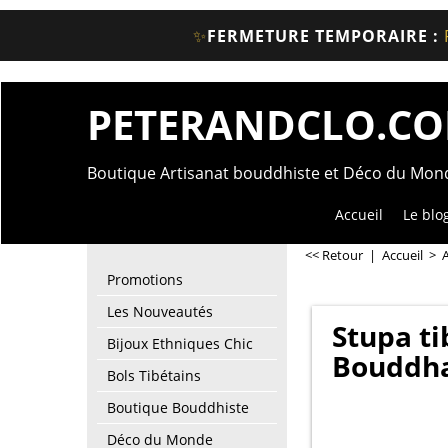
✨
FERMETURE TEMPORAIRE :
PETERANDCLO.C
Boutique Artisanat bouddhiste et Déco du Mo
Accueil
Le blo
<< Retour
|
Accueil
>
A
Promotions
Les Nouveautés
Stupa ti
Bijoux Ethniques Chic
Bouddha
Bols Tibétains
Boutique Bouddhiste
Déco du Monde