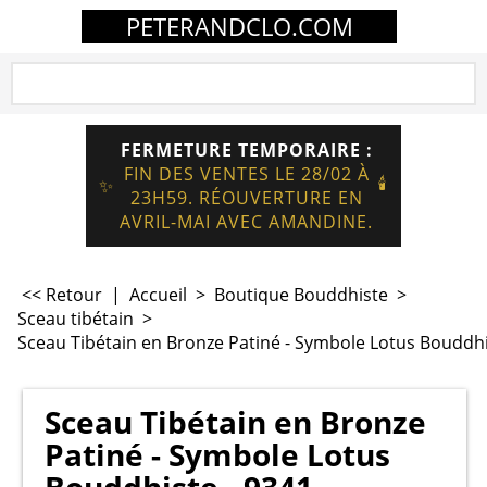
PETERANDCLO.COM
FERMETURE TEMPORAIRE :
FIN DES VENTES LE 28/02 À
🕯️
✨
23H59. RÉOUVERTURE EN
AVRIL-MAI AVEC AMANDINE.
<< Retour
|
Accueil
>
Boutique Bouddhiste
>
Sceau tibétain
>
Sceau Tibétain en Bronze Patiné - Symbole Lotus Bouddhi
Sceau Tibétain en Bronze
Patiné - Symbole Lotus