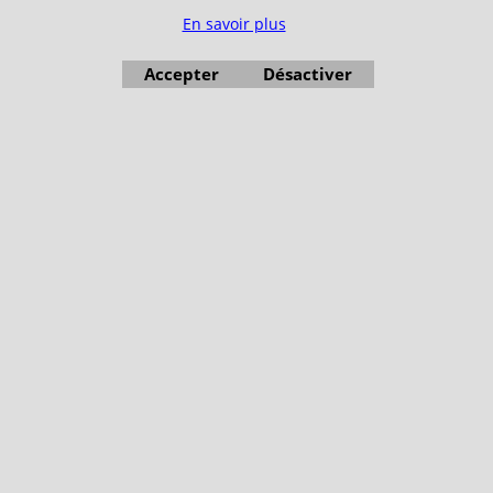
En savoir plus
Accepter
Désactiver
Boutique en ligne créés avec le logiciel eCommerce ShopFactory