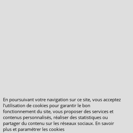
environnementale
Ecrivez-nous
Mentions légales
Horaires d'Ouverture -
Peterandclo.com
Consultez les avis
vérifiés - Boutique
PeterandClo
Votre Commande
Votre Espace Adhérent
En poursuivant votre navigation sur ce site, vous acceptez
l'utilisation de cookies pour garantir le bon
fonctionnement du site, vous proposer des services et
contenus personnalisés, réaliser des statistiques ou
partager du contenu sur les réseaux sociaux. En savoir
plus et paramétrer les cookies