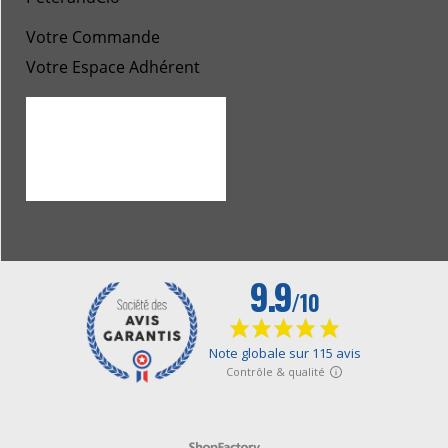
Votre Commande
Votre Espace Adhérent
Boutique en ligne créés avec le logiciel eCommerce ShopFactory