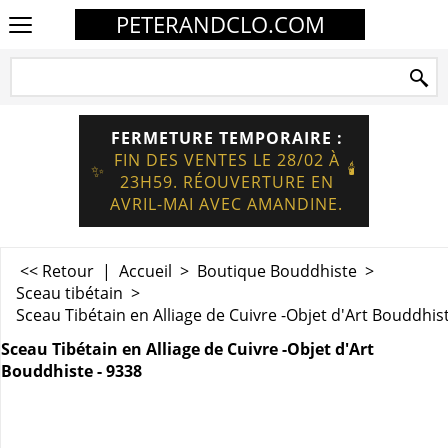
PETERANDCLO.COM
FERMETURE TEMPORAIRE :
FIN DES VENTES LE 28/02 À
🕯️
✨
23H59. RÉOUVERTURE EN
AVRIL-MAI AVEC AMANDINE.
<< Retour
|
Accueil
>
Boutique Bouddhiste
>
Sceau tibétain
>
Sceau Tibétain en Alliage de Cuivre -Objet d'Art Bouddhis
Sceau Tibétain en Alliage de Cuivre -Objet d'Art
Bouddhiste - 9338