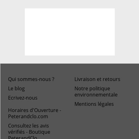
Qui sommes-nous ?
Livraison et retours
Le blog
Notre politique
environnementale
Ecrivez-nous
Mentions légales
Horaires d'Ouverture -
Peterandclo.com
Consultez les avis
vérifiés - Boutique
PeterandClo