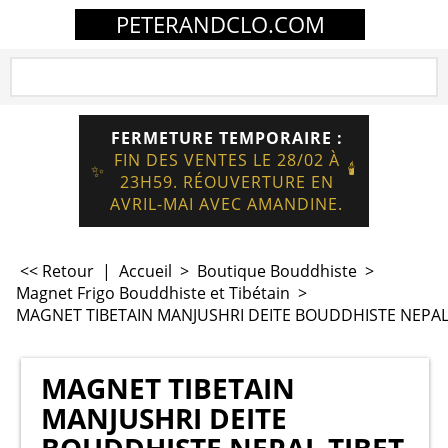
PETERANDCLO.COM
FERMETURE TEMPORAIRE :
FIN DES VENTES LE 28/02 À
🕯️
✨
23H59. RÉOUVERTURE EN
AVRIL-MAI AVEC AMANDINE.
<< Retour
|
Accueil
>
Boutique Bouddhiste
>
Magnet Frigo Bouddhiste et Tibétain
>
MAGNET TIBETAIN MANJUSHRI DEITE BOUDDHISTE NEPAL 
MAGNET TIBETAIN
MANJUSHRI DEITE