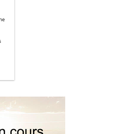
rme
s