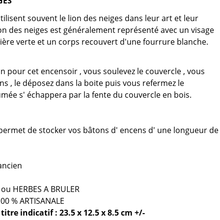
GES
tilisent souvent le lion des neiges dans leur art et leur
lion des neiges est généralement représenté avec un visage
nière verte et un corps recouvert d'une fourrure blanche.
n pour cet encensoir , vous soulevez le couvercle , vous
ns , le déposez dans la boite puis vous refermez le
umée s' échappera par la fente du couvercle en bois.
r permet de stocker vos bâtons d' encens d' une longueur de
ancien
ou HERBES A BRULER
100 % ARTISANALE
tre indicatif : 23.5 x 12.5 x 8.5 cm +/-