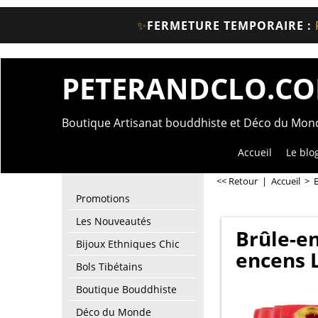
✨
FERMETURE TEMPORAIRE :
PETERANDCLO.C
Boutique Artisanat bouddhiste et Déco du Mo
Accueil
Le blo
<< Retour
|
Accueil
>
Promotions
Les Nouveautés
Brûle-en
Bijoux Ethniques Chic
encens L
Bols Tibétains
Boutique Bouddhiste
Déco du Monde