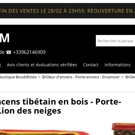
FIN DES VENTES LE 28/02 À 23H59. RÉOUVERTURE EN
OM
nde ☎ +33962146909
g
Avis clients et évaluations vérifiées
Contact
Informations
Boutique Bouddhiste
>
Brûleur d'encens - Porte-encens - Encensoir
>
Brûle
cens tibétain en bois - Porte-
ion des neiges