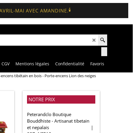
🕯️
 AVRIL-MAI AVEC AMANDINE.
CGV
Mentions légales
Confidentialité
Favoris
-encens tibétain en bois - Porte-encens Lion des neiges
NOTRE PRIX
Peterandclo Boutique
Bouddhiste - Artisanat tibetain
et nepalais