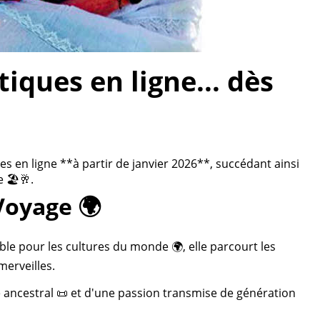
ques en ligne... dès
 en ligne **à partir de janvier 2026**, succédant ainsi
 🏖️🥂.
Voyage 🌍
ble pour les cultures du monde 🌍, elle parcourt les
merveilles.
re ancestral 📜 et d'une passion transmise de génération