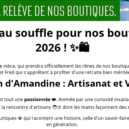
 souffle pour nos bouti
2026 ! ✨🛍️
ièce, qui prendra officiellement les rênes de nos boutiques
 et Fred qui s'apprêtent à profiter d'une retraite bien méritée
n d'Amandine : Artisanat et 
nt tout une
passionnée
❤️. Animée par une curiosité insatia
 la rencontre d'artisans 🧑‍🎨 dont les mains façonnent des 
 uniques 💎 qui racontent une histoire, celle d'un savoir-fai
en génération.