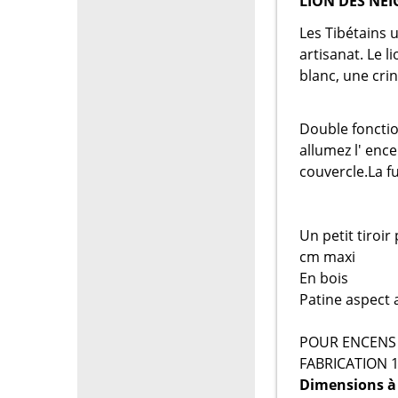
LION DES NEI
Les Tibétains u
artisanat. Le 
blanc, une cri
Double fonctio
allumez l' ence
couvercle.La f
Un petit tiroi
cm maxi
En bois
Patine aspect 
POUR ENCENS 
FABRICATION 
Dimensions à ti