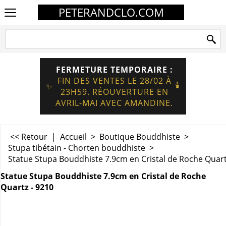
PETERANDCLO.COM
FERMETURE TEMPORAIRE :
FIN DES VENTES LE 28/02 À
🕯️
✨
23H59. RÉOUVERTURE EN
AVRIL-MAI AVEC AMANDINE.
<< Retour
|
Accueil
>
Boutique Bouddhiste
>
Stupa tibétain - Chorten bouddhiste
>
Statue Stupa Bouddhiste 7.9cm en Cristal de Roche Quart
Statue Stupa Bouddhiste 7.9cm en Cristal de Roche
Quartz - 9210