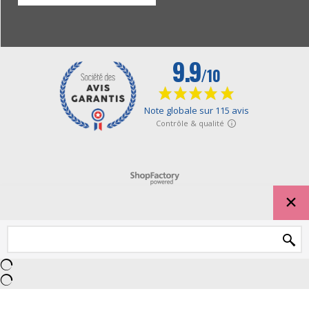
Boutique en ligne créés avec le logiciel eCommerce ShopFactory