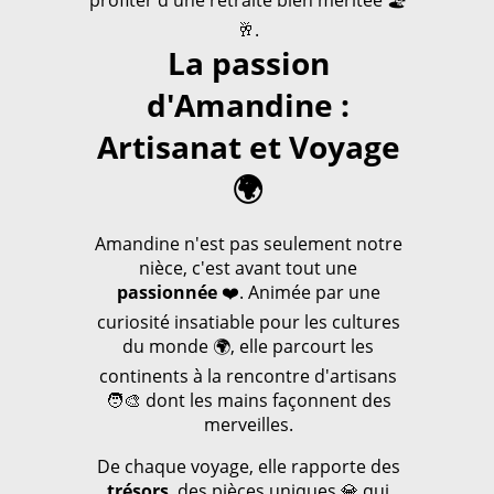
profiter d'une retraite bien méritée 🏖️
🥂.
La passion
d'Amandine :
Artisanat et Voyage
🌍
Amandine n'est pas seulement notre
nièce, c'est avant tout une
passionnée
❤️. Animée par une
curiosité insatiable pour les cultures
du monde 🌍, elle parcourt les
continents à la rencontre d'artisans
🧑‍🎨 dont les mains façonnent des
merveilles.
De chaque voyage, elle rapporte des
trésors
, des pièces uniques 💎 qui