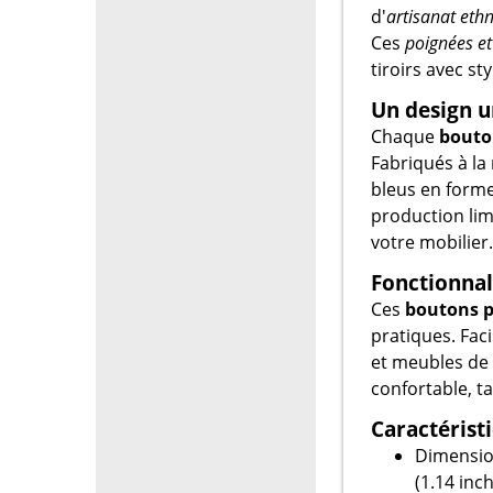
d'
artisanat eth
Ces
poignées e
tiroirs avec sty
Un design u
Chaque
bouto
Fabriqués à la
bleus en forme 
production lim
votre mobilier.
Fonctionnal
Ces
boutons 
pratiques. Faci
et meubles de 
confortable, ta
Caractérist
Dimension
(1.14 inc