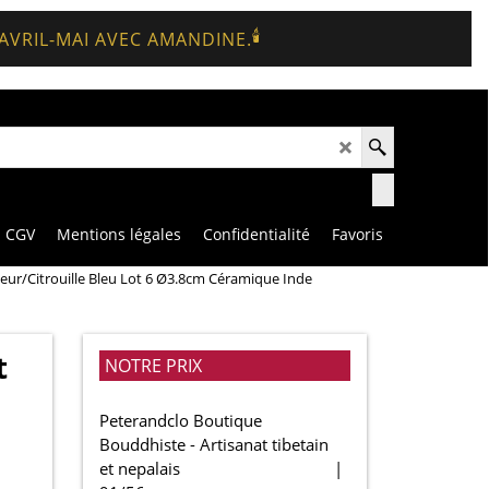
🕯️
 AVRIL-MAI AVEC AMANDINE.
CGV
Mentions légales
Confidentialité
Favoris
ur/Citrouille Bleu Lot 6 Ø3.8cm Céramique Inde
t
NOTRE PRIX
Peterandclo Boutique
Bouddhiste - Artisanat tibetain
et nepalais