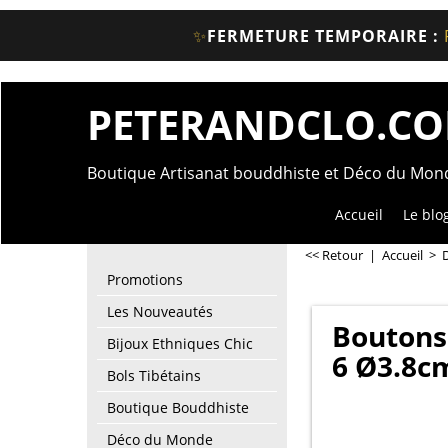
✨
FERMETURE TEMPORAIRE :
PETERANDCLO.C
Boutique Artisanat bouddhiste et Déco du Mo
Accueil
Le blo
<< Retour
|
Accueil
>
Promotions
Les Nouveautés
Boutons 
Bijoux Ethniques Chic
6 Ø3.8c
Bols Tibétains
Boutique Bouddhiste
Déco du Monde