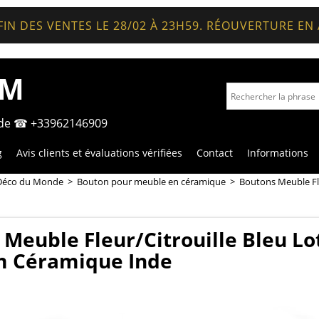
FIN DES VENTES LE 28/02 À 23H59. RÉOUVERTURE EN
OM
nde ☎ +33962146909
g
Avis clients et évaluations vérifiées
Contact
Informations
Déco du Monde
>
Bouton pour meuble en céramique
>
Boutons Meuble Fle
Meuble Fleur/Citrouille Bleu Lo
m Céramique Inde