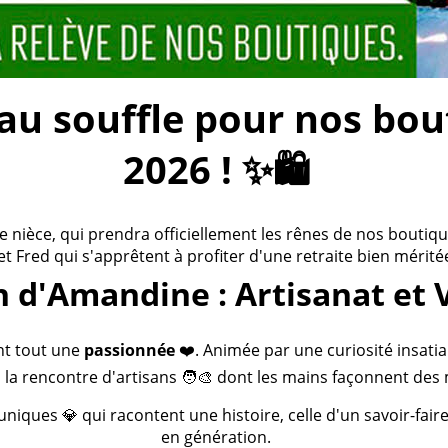
 souffle pour nos bouti
2026 ! ✨🛍️
ièce, qui prendra officiellement les rênes de nos boutiques
 et Fred qui s'apprêtent à profiter d'une retraite bien méritée
n d'Amandine : Artisanat et 
nt tout une
passionnée
❤️. Animée par une curiosité insatia
 la rencontre d'artisans 🧑‍🎨 dont les mains façonnent des 
 uniques 💎 qui racontent une histoire, celle d'un savoir-fai
en génération.