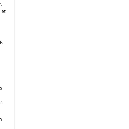
.
 et
fs
es
e.
m