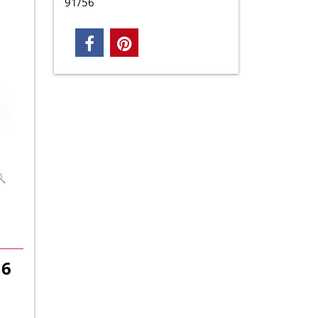
91/56
 6