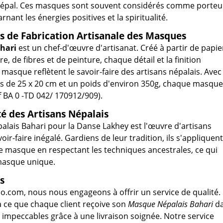
 Népal. Ces masques sont souvent considérés comme porteu
rnant les énergies positives et la spiritualité.
s de Fabrication Artisanale des Masques
hari
est un chef-d'œuvre d'artisanat. Créé à partir de papie
e, de fibres et de peinture, chaque détail et la finition
masque reflètent le savoir-faire des artisans népalais. Avec
s de 25 x 20 cm et un poids d'environ 350g, chaque masque
f BA 0 -TD 042/ 170912/909).
té des Artisans Népalais
lais Bahari pour la Danse Lakhey est l'œuvre d'artisans
oir-faire inégalé. Gardiens de leur tradition, ils s'appliquent
e masque en respectant les techniques ancestrales, ce qui
asque unique.
s
o.com, nous nous engageons à offrir un service de qualité.
à ce que chaque client reçoive son
Masque Népalais Bahari
d
 impeccables grâce à une livraison soignée. Notre service