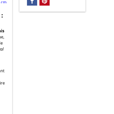
:
is
ue,
de
val
ant
ire