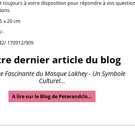
t toujours à votre disposition pour répondre à vos questio
ions.
5 x 20 cm
/-
42/ 170912/909
re dernier article du blog
ire Fascinante du Masque Lakhey - Un Symbole
Culturel…
A lire sur le Blog de Peterandclo…