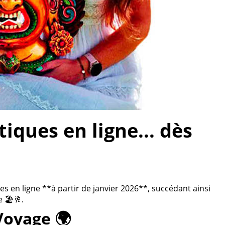
ques en ligne... dès
 en ligne **à partir de janvier 2026**, succédant ainsi
 🏖️🥂.
Voyage 🌍