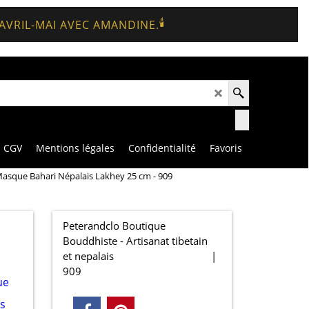
🕯️
 AVRIL-MAI AVEC AMANDINE.
CGV
Mentions légales
Confidentialité
Favoris
asque Bahari Népalais Lakhey 25 cm - 909
Peterandclo Boutique
Bouddhiste - Artisanat tibetain
et nepalais
909