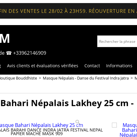
FIN DES VENTES LE 28/02 À 23H59. RÉOUVERTURE EN
OM
nde ☎ +33962146909
g
Avis clients et évaluations vérifiées
Contact
Informations
Boutique Bouddhiste
>
Masque Népalais - Danse du Festival Indra Jatra
>
M
Bahari Népalais Lakhey 25 cm -
AIS BARAHI DANCE INDRA JATRA FESTIVAL NEPAL
PAPIER MACHE MASK 909