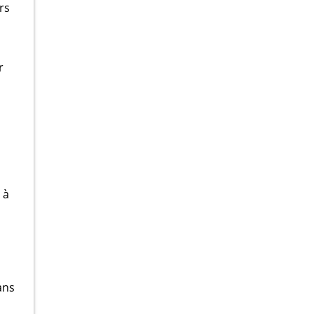
rs
r
 à
ans