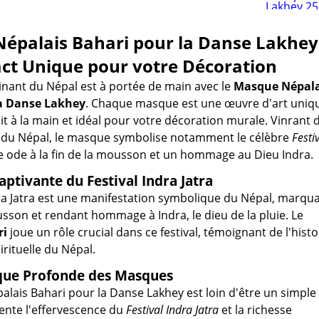
épalais Bahari pour la Danse Lakhey 
act Unique pour votre Décoration
nant du Népal est à portée de main avec le
Masque Népala
la Danse Lakhey
. Chaque masque est une œuvre d'art uniq
it à la main et idéal pour votre décoration murale. Vinrant 
he du Népal, le masque symbolise notamment le célèbre
Festi
e ode à la fin de la mousson et un hommage au Dieu Indra.
aptivante du Festival Indra Jatra
dra Jatra est une manifestation symbolique du Népal, marqu
ousson et rendant hommage à Indra, le dieu de la pluie. Le
ri
joue un rôle crucial dans ce festival, témoignant de l'histo
pirituelle du Népal.
que Profonde des Masques
lais Bahari pour la Danse Lakhey est loin d'être un simple
sente l'effervescence du
Festival Indra Jatra
et la richesse