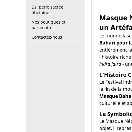
Dzi perle sacrée
tibétaine
Masque N
Nos boutiques et
un Artéf
partenaires
Le monde fasci
Contactez-nous
Bahari pour 
entièrement fa
l'histoire ric
Indra Jatra
- un
L'Histoire C
Le Festival In
la fin de la m
Masque Baha
culturelle et s
La Symboli
Le Masque Népa
objet. Il repré