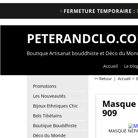
✨
FERMETURE TEMPORAIRE :
PETERANDCLO.C
Boutique Artisanat bouddhiste et Déco du Mo
Accueil
Le blo
<< Retour
|
Accueil
>
Promotions
Les Nouveautés
Masque 
Bijoux Ethniques Chic
909
Bols Tibétains
Boutique Bouddhiste
MASQUE NEPAL
Déco du Monde