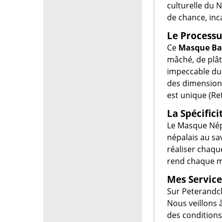
culturelle du
de chance, inca
Le Processu
Ce
Masque Ba
mâché, de plâtr
impeccable du 
des dimension
est unique (Re
La Spécifici
Le Masque Népa
népalais au sav
réaliser chaqu
rend chaque m
Mes Service
Sur Peterandcl
Nous veillons 
des conditions