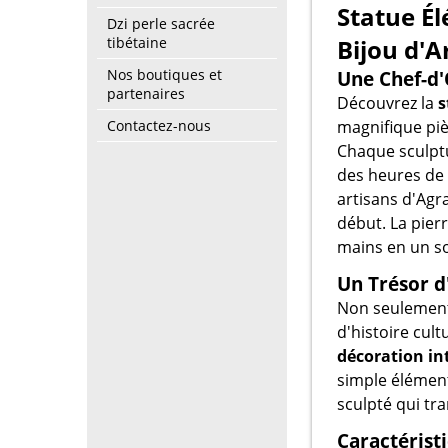
Statue Él
Dzi perle sacrée
tibétaine
Bijou d'A
Nos boutiques et
Une Chef-d'
partenaires
Découvrez la
s
Contactez-nous
magnifique piè
Chaque sculptu
des heures de 
artisans d'Agr
début. La pierr
mains en un so
Un Trésor d
Non seulement
d'histoire cult
décoration in
simple élément 
sculpté qui tr
Caractérist