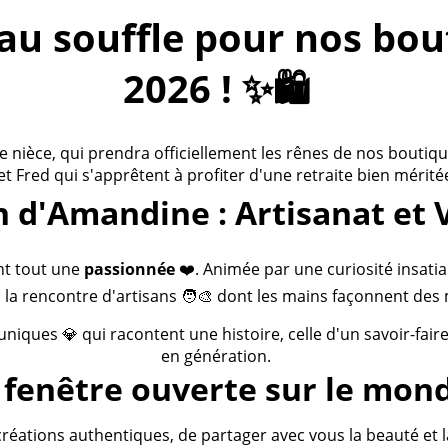
 souffle pour nos bouti
2026 ! ✨🛍️
ièce, qui prendra officiellement les rênes de nos boutiques
 et Fred qui s'apprêtent à profiter d'une retraite bien méritée
n d'Amandine : Artisanat et 
nt tout une
passionnée
❤️. Animée par une curiosité insatia
 la rencontre d'artisans 🧑‍🎨 dont les mains façonnent des 
 uniques 💎 qui racontent une histoire, celle d'un savoir-fai
en génération.
fenêtre ouverte sur le mond
créations authentiques, de partager avec vous la beauté et la