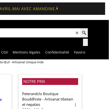
🕯️
 AVRIL-MAI AVEC AMANDINE.
CGV
Mentions légales
Confidentialité
Favoris
te Œuf - Artisanat Unique Inde
NOTRE PRIX
Peterandclo Boutique
Bouddhiste - Artisanat tibetain
et nepalais