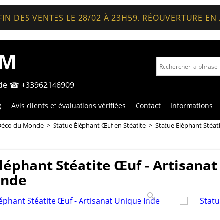
FIN DES VENTES LE 28/02 À 23H59. RÉOUVERTURE EN
OM
nde ☎ +33962146909
g
Avis clients et évaluations vérifiées
Contact
Informations
Déco du Monde
>
Statue Éléphant Œuf en Stéatite
>
Statue Eléphant Stéati
léphant Stéatite Œuf - Artisanat
Inde