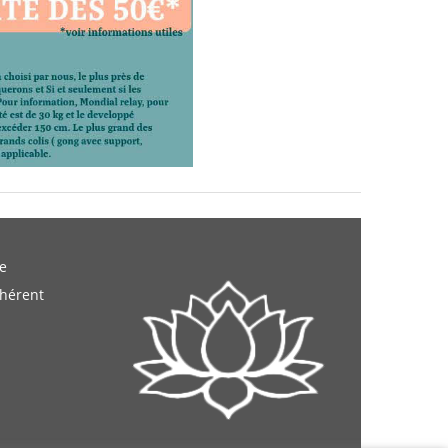
e
dhérent