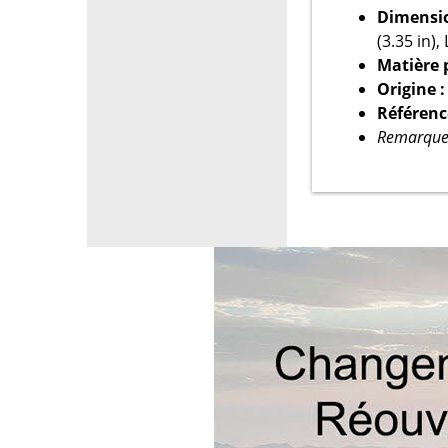
Dimensio
(3.35 in)
Matière p
Origine :
Référenc
Remarque