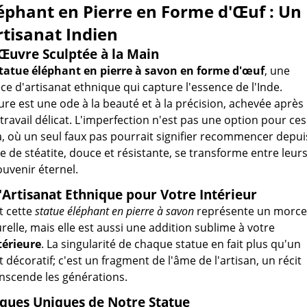
éphant en Pierre en Forme d'Œuf : Un
rtisanat Indien
Œuvre Sculptée à la Main
tatue éléphant en pierre à savon en forme d'œuf
, une
ce d'artisanat ethnique qui capture l'essence de l'Inde.
re est une ode à la beauté et à la précision, achevée après
travail délicat. L'imperfection n'est pas une option pour ces
a, où un seul faux pas pourrait signifier recommencer depui
e de stéatite, douce et résistante, se transforme entre leur
uvenir éternel.
'Artisanat Ethnique pour Votre Intérieur
 cette
statue éléphant en pierre à savon
représente un morc
urelle, mais elle est aussi une addition sublime à votre
térieure
. La singularité de chaque statue en fait plus qu'un
décoratif; c'est un fragment de l'âme de l'artisan, un récit
anscende les générations.
iques Uniques de Notre Statue