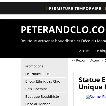
✨
FERMETURE TEMPORAIRE :
PETERANDCLO.C
Boutique Artisanat bouddhiste et Déco du Mo
Accueil
Le blo
<< Retour
|
Accueil
>
Promotions
Les Nouveautés
Statue E
Bijoux Ethniques Chic
Unique 
Bols Tibétains
Boutique Bouddhiste
Déco du Monde