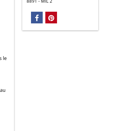
8891 - MIL 2
s le
s
eau