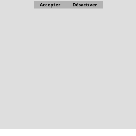
Accepter
Désactiver
Boutique en ligne créés avec le logiciel eCommerce ShopFactory