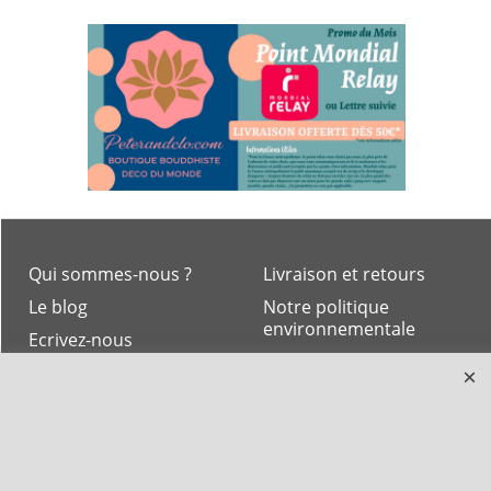
Qui sommes-nous ?
Livraison et retours
Le blog
Notre politique
environnementale
Ecrivez-nous
Mentions légales
Horaires d'Ouverture -
Peterandclo.com
Consultez les avis
vérifiés - Boutique
PeterandClo