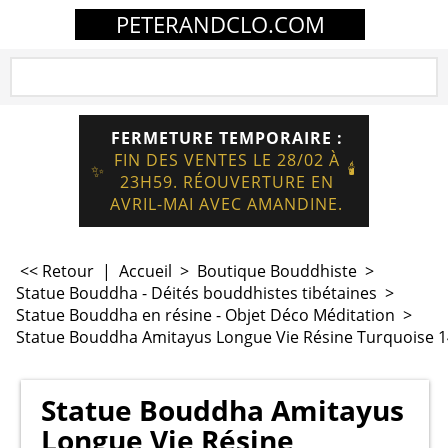
PETERANDCLO.COM
FERMETURE TEMPORAIRE :
FIN DES VENTES LE 28/02 À
🕯️
✨
23H59. RÉOUVERTURE EN
AVRIL-MAI AVEC AMANDINE.
<< Retour
|
Accueil
>
Boutique Bouddhiste
>
Statue Bouddha - Déités bouddhistes tibétaines
>
Statue Bouddha en résine - Objet Déco Méditation
>
Statue Bouddha Amitayus Longue Vie Résine Turquoise 1
Statue Bouddha Amitayus
Longue Vie Résine