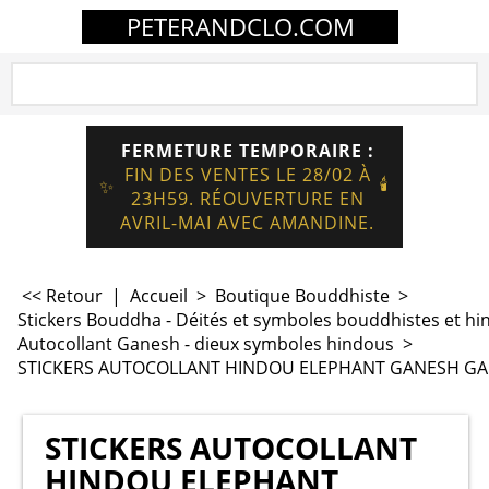
PETERANDCLO.COM
FERMETURE TEMPORAIRE :
FIN DES VENTES LE 28/02 À
🕯️
✨
23H59. RÉOUVERTURE EN
AVRIL-MAI AVEC AMANDINE.
<< Retour
|
Accueil
>
Boutique Bouddhiste
>
Stickers Bouddha - Déités et symboles bouddhistes et hi
Autocollant Ganesh - dieux symboles hindous
>
STICKERS AUTOCOLLANT HINDOU ELEPHANT GANESH GA
STICKERS AUTOCOLLANT
HINDOU ELEPHANT