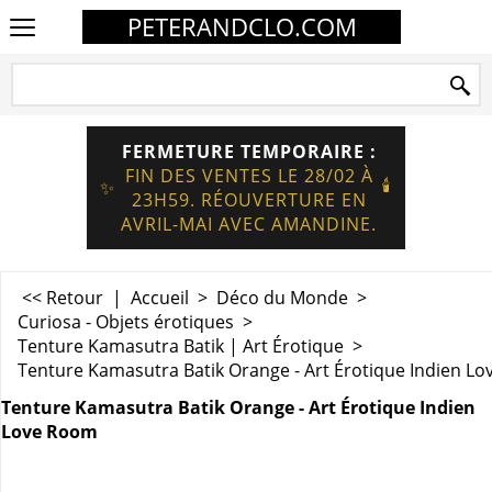
PETERANDCLO.COM
FERMETURE TEMPORAIRE :
FIN DES VENTES LE 28/02 À
🕯️
✨
23H59. RÉOUVERTURE EN
AVRIL-MAI AVEC AMANDINE.
<< Retour
|
Accueil
>
Déco du Monde
>
Curiosa - Objets érotiques
>
Tenture Kamasutra Batik | Art Érotique
>
Tenture Kamasutra Batik Orange - Art Érotique Indien L
Tenture Kamasutra Batik Orange - Art Érotique Indien
Love Room