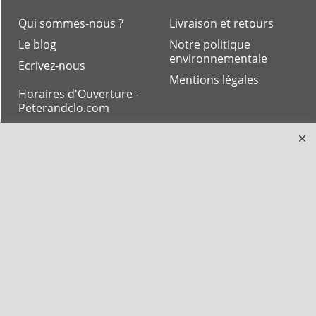
Qui sommes-nous ?
Livraison et retours
Le blog
Notre politique
environnementale
Ecrivez-nous
Mentions légales
Horaires d'Ouverture -
Peterandclo.com
Consultez les avis
vérifiés - Boutique
PeterandClo
Votre Commande
Votre Espace Adhérent