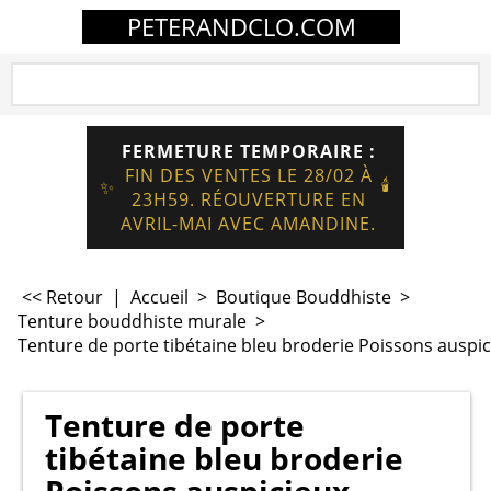
PETERANDCLO.COM
FERMETURE TEMPORAIRE :
FIN DES VENTES LE 28/02 À
🕯️
✨
23H59. RÉOUVERTURE EN
AVRIL-MAI AVEC AMANDINE.
<< Retour
|
Accueil
>
Boutique Bouddhiste
>
Tenture bouddhiste murale
>
Tenture de porte tibétaine bleu broderie Poissons ausp
Tenture de porte
tibétaine bleu broderie