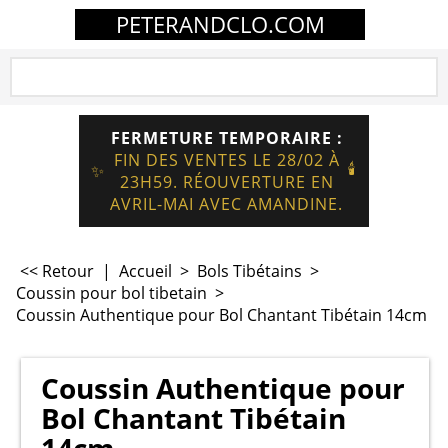
PETERANDCLO.COM
FERMETURE TEMPORAIRE :
FIN DES VENTES LE 28/02 À
🕯️
✨
23H59. RÉOUVERTURE EN
AVRIL-MAI AVEC AMANDINE.
<< Retour
|
Accueil
>
Bols Tibétains
>
Coussin pour bol tibetain
>
Coussin Authentique pour Bol Chantant Tibétain 14cm
Coussin Authentique pour
Bol Chantant Tibétain