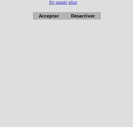
En savoir plus
Accepter
Désactiver
Boutique en ligne créés avec le logiciel eCommerce ShopFactory