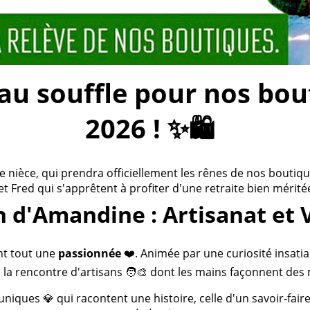
 souffle pour nos bouti
2026 ! ✨🛍️
ièce, qui prendra officiellement les rênes de nos boutiques
 et Fred qui s'apprêtent à profiter d'une retraite bien méritée
n d'Amandine : Artisanat et 
nt tout une
passionnée
❤️. Animée par une curiosité insatia
 la rencontre d'artisans 🧑‍🎨 dont les mains façonnent des 
 uniques 💎 qui racontent une histoire, celle d'un savoir-fai