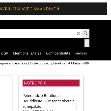
🕯️
 AVRIL-MAI AVEC AMANDINE.
CGV
Mentions légales
Confidentialité
Favoris
mpon encreur bouddhiste bois sculpté-artisanat tibetain-809
NOTRE PRIX
Peterandclo Boutique
Bouddhiste - Artisanat tibetain
et nepalais