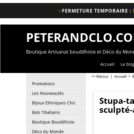
✨
FERMETURE TEMPORAIRE :
PETERANDCLO.C
Boutique Artisanat bouddhiste et Déco du Mo
Accueil
Le blo
<< Retour
|
Accueil
>
Promotions
Les Nouveautés
Stupa-t
Bijoux Ethniques Chic
sculpté-
Bols Tibétains
Boutique Bouddhiste
Déco du Monde