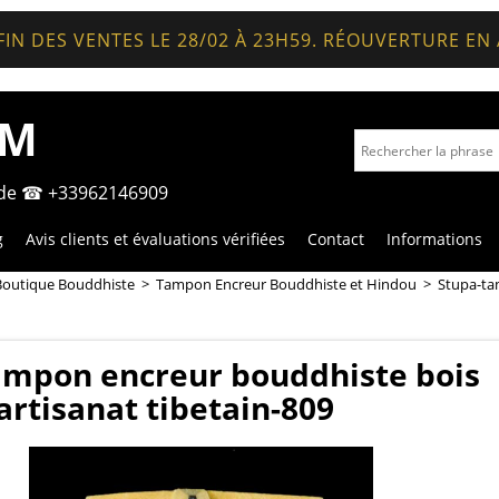
FIN DES VENTES LE 28/02 À 23H59. RÉOUVERTURE EN
OM
nde ☎ +33962146909
g
Avis clients et évaluations vérifiées
Contact
Informations
Boutique Bouddhiste
>
Tampon Encreur Bouddhiste et Hindou
>
Stupa-ta
ampon encreur bouddhiste bois
artisanat tibetain-809