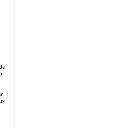
 de
ui
ur
aux