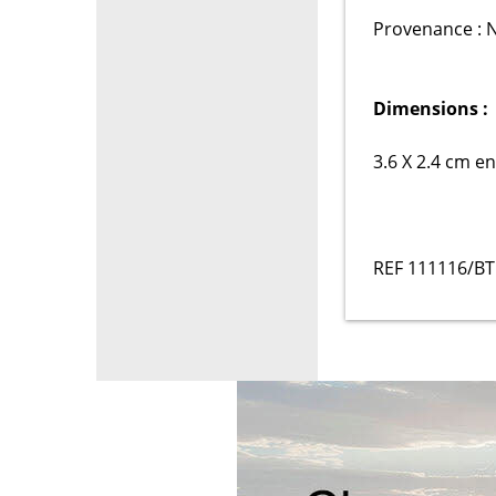
Provenance : 
Dimensions :
3.6 X 2.4 cm e
REF 111116/BT