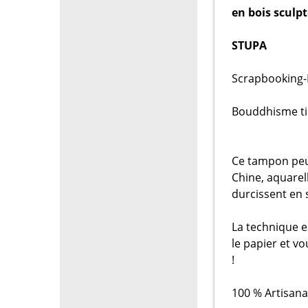
en bois sculp
STUPA
Scrapbooking-
Bouddhisme ti
Ce tampon peut
Chine, aquarel
durcissent en 
La technique es
le papier et v
!
100 % Artisana