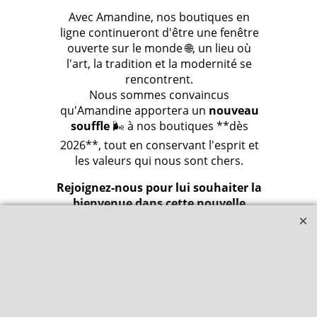
Avec Amandine, nos boutiques en
ligne continueront d'être une fenêtre
ouverte sur le monde 🌐, un lieu où
l'art, la tradition et la modernité se
rencontrent.
Nous sommes convaincus
qu'Amandine apportera un
nouveau
souffle
🌬️ à nos boutiques **dès
2026**, tout en conservant l'esprit et
les valeurs qui nous sont chers.
Rejoignez-nous pour lui souhaiter la
bienvenue dans cette nouvelle
aventure et préparez-vous à
découvrir ses premières sélections
l'année prochaine ! 🥳🎉