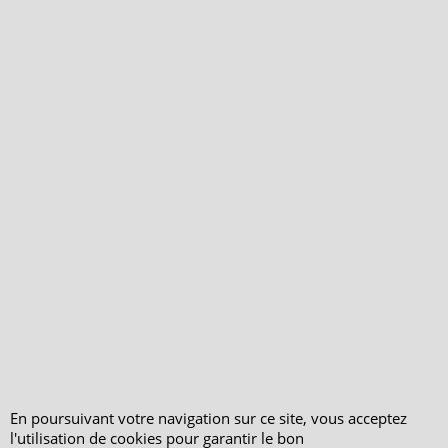
Qui sommes-nous ?
Livraison et retours
Le blog
Notre politique
environnementale
Ecrivez-nous
Mentions légales
Horaires d'Ouverture -
Peterandclo.com
Consultez les avis
vérifiés - Boutique
PeterandClo
En poursuivant votre navigation sur ce site, vous acceptez
l'utilisation de cookies pour garantir le bon
Votre Commande