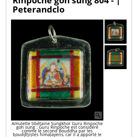
Rinpoche goh sung 804 - |
Peterandclo
Amulette tibétaine Sungkhor Guru Rinpoche
goh sung : Guru Rinpoche est considéré
comme le second Bouddha par les
bouddhistes himalayens, car il a apporté le