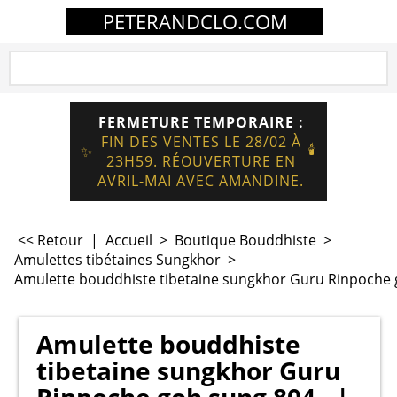
PETERANDCLO.COM
FERMETURE TEMPORAIRE :
FIN DES VENTES LE 28/02 À
🕯️
✨
23H59. RÉOUVERTURE EN
AVRIL-MAI AVEC AMANDINE.
<< Retour
|
Accueil
>
Boutique Bouddhiste
>
Amulettes tibétaines Sungkhor
>
Amulette bouddhiste tibetaine sungkhor Guru Rinpoche g
Amulette bouddhiste
tibetaine sungkhor Guru