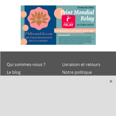
Qui sommes-nous ?
Livraison et retours
Le blog
Notre politique
environnementale
Ecrivez-nous
Mentions légales
Horaires d'Ouverture -
Peterandclo.com
Consultez les avis
vérifiés - Boutique
PeterandClo