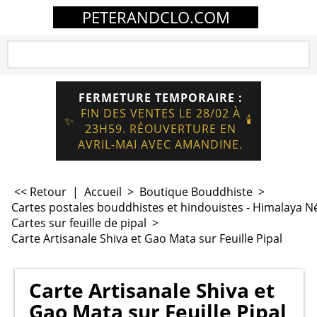
PETERANDCLO.COM
FERMETURE TEMPORAIRE :
FIN DES VENTES LE 28/02 À
🕯️
✨
23H59. RÉOUVERTURE EN
AVRIL-MAI AVEC AMANDINE.
<< Retour
|
Accueil
>
Boutique Bouddhiste
>
Cartes postales bouddhistes et hindouistes - Himalaya N
Cartes sur feuille de pipal
>
Carte Artisanale Shiva et Gao Mata sur Feuille Pipal
Carte Artisanale Shiva et
Gao Mata sur Feuille Pipal