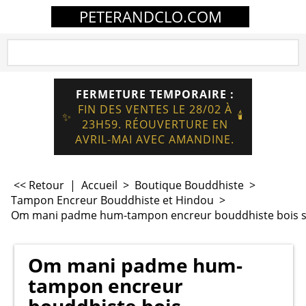
PETERANDCLO.COM
FERMETURE TEMPORAIRE :
FIN DES VENTES LE 28/02 À
🕯️
✨
23H59. RÉOUVERTURE EN
AVRIL-MAI AVEC AMANDINE.
<< Retour
|
Accueil
>
Boutique Bouddhiste
>
Tampon Encreur Bouddhiste et Hindou
>
Om mani padme hum-tampon encreur bouddhiste bois s
Om mani padme hum-
tampon encreur