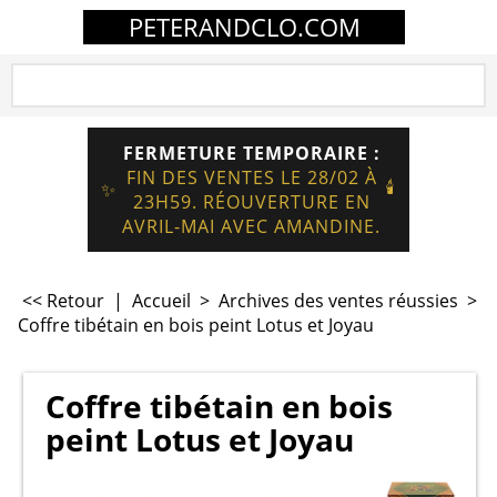
PETERANDCLO.COM
FERMETURE TEMPORAIRE :
FIN DES VENTES LE 28/02 À
🕯️
✨
23H59. RÉOUVERTURE EN
AVRIL-MAI AVEC AMANDINE.
<< Retour
|
Accueil
>
Archives des ventes réussies
>
Coffre tibétain en bois peint Lotus et Joyau
Coffre tibétain en bois
peint Lotus et Joyau