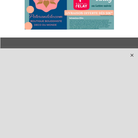
Qui sommes-nous ?
Livraison et retours
Le blog
Notre politique
environnementale
Ecrivez-nous
Mentions légales
Horaires d'Ouverture -
Peterandclo.com
Consultez les avis
vérifiés - Boutique
PeterandClo
Votre Commande
Votre Espace Adhérent