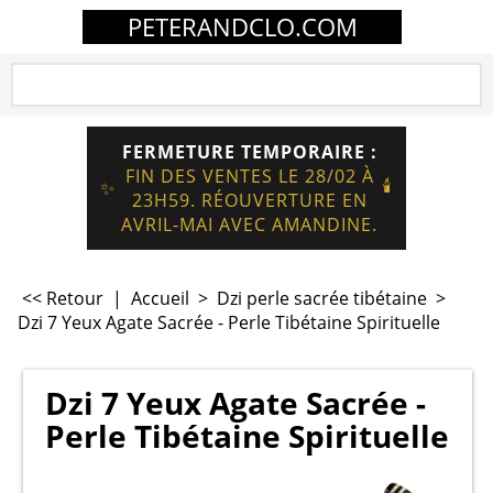
PETERANDCLO.COM
FERMETURE TEMPORAIRE :
FIN DES VENTES LE 28/02 À
🕯️
✨
23H59. RÉOUVERTURE EN
AVRIL-MAI AVEC AMANDINE.
<< Retour
|
Accueil
>
Dzi perle sacrée tibétaine
>
Dzi 7 Yeux Agate Sacrée - Perle Tibétaine Spirituelle
Dzi 7 Yeux Agate Sacrée -
Perle Tibétaine Spirituelle