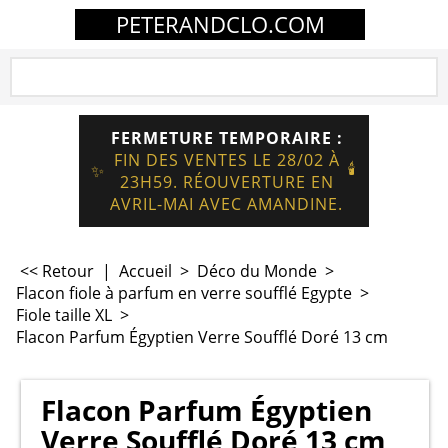
PETERANDCLO.COM
FERMETURE TEMPORAIRE :
FIN DES VENTES LE 28/02 À
🕯️
✨
23H59. RÉOUVERTURE EN
AVRIL-MAI AVEC AMANDINE.
<< Retour
|
Accueil
>
Déco du Monde
>
Flacon fiole à parfum en verre soufflé Egypte
>
Fiole taille XL
>
Flacon Parfum Égyptien Verre Soufflé Doré 13 cm
Flacon Parfum Égyptien
Verre Soufflé Doré 13 cm