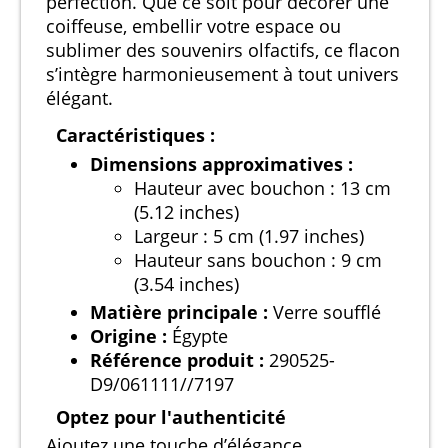
perfection. Que ce soit pour décorer une
coiffeuse, embellir votre espace ou
sublimer des souvenirs olfactifs, ce flacon
s’intègre harmonieusement à tout univers
élégant.
Caractéristiques :
Dimensions approximatives :
Hauteur avec bouchon : 13 cm
(5.12 inches)
Largeur : 5 cm (1.97 inches)
Hauteur sans bouchon : 9 cm
(3.54 inches)
Matière principale :
Verre soufflé
Origine :
Égypte
Référence produit :
290525-
D9/061111//7197
Optez pour l'authenticité
Ajoutez une touche d’élégance