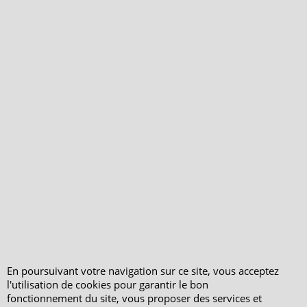
Qui sommes-nous ?
Livraison et retours
Le blog
Notre politique
environnementale
Ecrivez-nous
Mentions légales
Horaires d'Ouverture -
Peterandclo.com
Consultez les avis
vérifiés - Boutique
PeterandClo
Votre Commande
Votre Espace Adhérent
En poursuivant votre navigation sur ce site, vous acceptez
l'utilisation de cookies pour garantir le bon
fonctionnement du site, vous proposer des services et