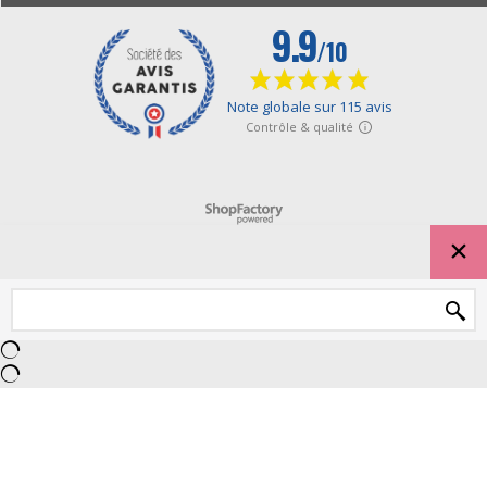
Boutique en ligne créés avec le logiciel eCommerce ShopFactory