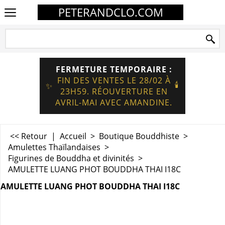
PETERANDCLO.COM
FERMETURE TEMPORAIRE :
FIN DES VENTES LE 28/02 À
🕯️
✨
23H59. RÉOUVERTURE EN
AVRIL-MAI AVEC AMANDINE.
<< Retour
|
Accueil
>
Boutique Bouddhiste
>
Amulettes Thaïlandaises
>
Figurines de Bouddha et divinités
>
AMULETTE LUANG PHOT BOUDDHA THAI I18C
AMULETTE LUANG PHOT BOUDDHA THAI I18C