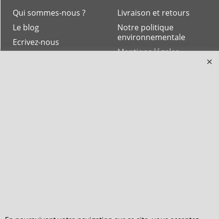
Qui sommes-nous ?
Livraison et retours
Le blog
Notre politique
environnementale
Ecrivez-nous
Mentions légales
Horaires d'Ouverture -
Peterandclo.com
Consultez les avis
vérifiés - Boutique
PeterandClo
Votre Commande
Votre Espace Adhérent