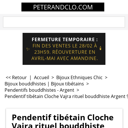
PETERANDCLO.COM
FERMETURE TEMPORAIRE :
FIN DES VENTES LE 28/02 À
🕯️
✨
23H59. RÉOUVERTURE EN
AVRIL-MAI AVEC AMANDINE.
<< Retour
|
Accueil
>
Bijoux Ethniques Chic
>
Bijoux bouddhistes | Bijoux tibétains
>
Pendentifs bouddhistes - Argent
>
Pendentif tibétain Cloche Vajra rituel bouddhiste Argent
Pendentif tibétain Cloche
Vajra rituel bouddhiste