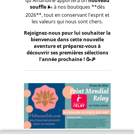
qu'Amandine apportera un
nouveau
souffle
🌬️ à nos boutiques **dès
2026**, tout en conservant l'esprit et
les valeurs qui nous sont chers.
Rejoignez-nous pour lui souhaiter la
bienvenue dans cette nouvelle
aventure et préparez-vous à
découvrir ses premières sélections
l'année prochaine ! 🥳🎉