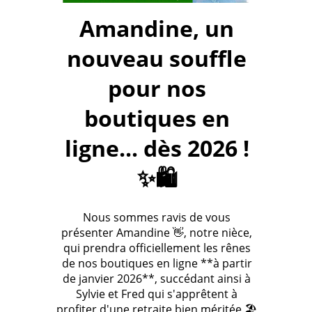
Amandine, un
nouveau souffle
pour nos
boutiques en
ligne... dès 2026 !
✨🛍️
Nous sommes ravis de vous
présenter Amandine 👋, notre nièce,
qui prendra officiellement les rênes
de nos boutiques en ligne **à partir
de janvier 2026**, succédant ainsi à
Sylvie et Fred qui s'apprêtent à
profiter d'une retraite bien méritée 🏖️