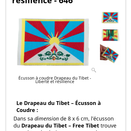
résilience - 646
Écusson à coudre Drapeau du Tibet -
Liberté et résilience
Le Drapeau du Tibet – Écusson à
Coudre :
Dans sa
dimension
de 8 x 6 cm, l’écusson
du
Drapeau du Tibet – Free Tibet
trouve