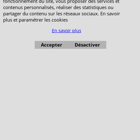
fonctionnement du site, vous proposer des services et
contenus personnalisés, réaliser des statistiques ou
partager du contenu sur les réseaux sociaux. En savoir
plus et paramétrer les cookies
En savoir plus
Accepter
Désactiver
Boutique en ligne créés avec le logiciel eCommerce ShopFactory