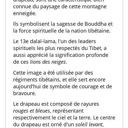
connue du paysage de cette montagne
enneigée.
Ils symbolisent la sagesse de Bouddha et
la force spirituelle de la nation tibétaine.
Le 13e dalaï-lama, l'un des leaders
spirituels les plus respectés du Tibet, a
aussi apprécié la signification profonde
de ces
lions des neiges
.
Cette image a été utilisée par des
régiments tibétains, et elle sert encore
aujourd'hui de symbole de courage et de
bravoure.
Le drapeau est composé de rayures
rouges et bleues
, représentant
respectivement le ciel et la terre. Le centre
du drapeau est orné d'un
soleil levant
,