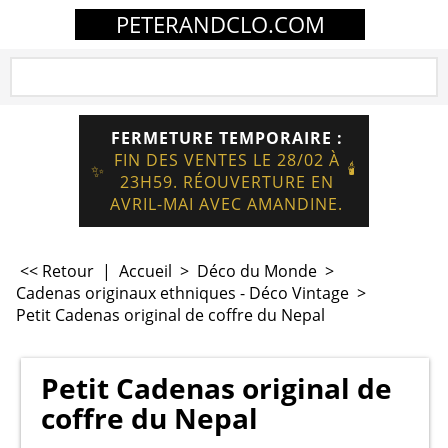
PETERANDCLO.COM
FERMETURE TEMPORAIRE :
FIN DES VENTES LE 28/02 À
🕯️
✨
23H59. RÉOUVERTURE EN
AVRIL-MAI AVEC AMANDINE.
<< Retour
|
Accueil
>
Déco du Monde
>
Cadenas originaux ethniques - Déco Vintage
>
Petit Cadenas original de coffre du Nepal
Petit Cadenas original de
coffre du Nepal