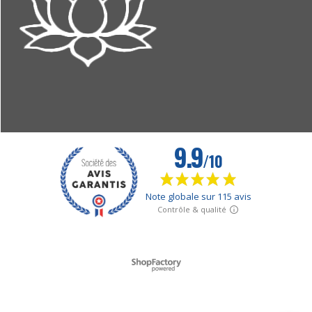
Boutique en ligne créés avec le logiciel eCommerce ShopFactory