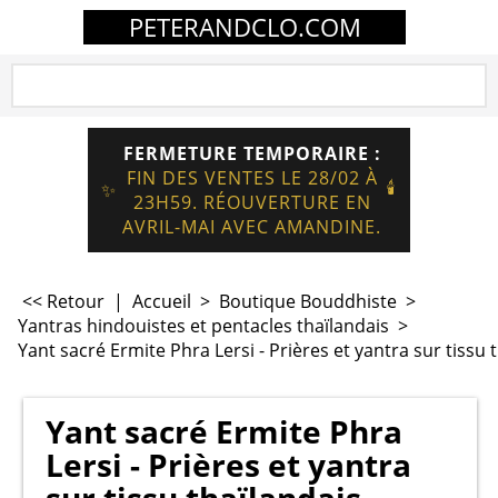
PETERANDCLO.COM
FERMETURE TEMPORAIRE :
FIN DES VENTES LE 28/02 À
🕯️
✨
23H59. RÉOUVERTURE EN
AVRIL-MAI AVEC AMANDINE.
<< Retour
|
Accueil
>
Boutique Bouddhiste
>
Yantras hindouistes et pentacles thaïlandais
>
Yant sacré Ermite Phra Lersi - Prières et yantra sur tissu 
Yant sacré Ermite Phra
Lersi - Prières et yantra