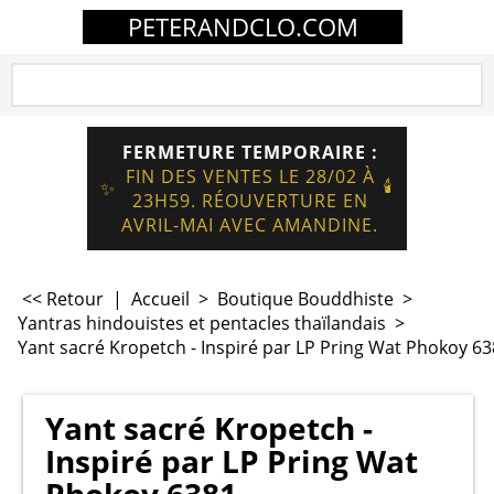
PETERANDCLO.COM
FERMETURE TEMPORAIRE :
FIN DES VENTES LE 28/02 À
🕯️
✨
23H59. RÉOUVERTURE EN
AVRIL-MAI AVEC AMANDINE.
<< Retour
|
Accueil
>
Boutique Bouddhiste
>
Yantras hindouistes et pentacles thaïlandais
>
Yant sacré Kropetch - Inspiré par LP Pring Wat Phokoy 6
Yant sacré Kropetch -
Inspiré par LP Pring Wat