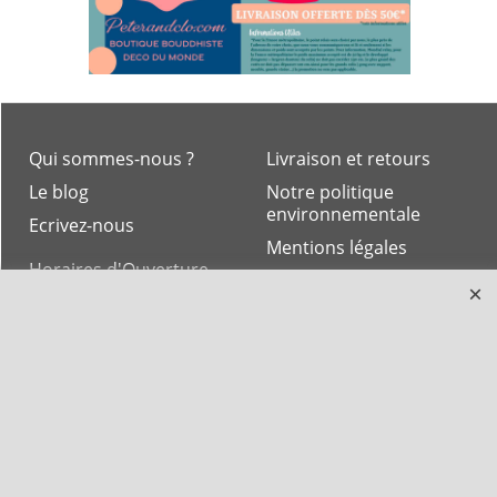
Qui sommes-nous ?
Livraison et retours
Le blog
Notre politique
environnementale
Ecrivez-nous
Mentions légales
Horaires d'Ouverture -
Peterandclo.com
Consultez les avis
vérifiés - Boutique
PeterandClo
Votre Commande
Votre Espace Adhérent