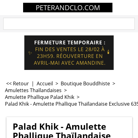
PETERANDCLO.COM
FERMETURE TEMPORAIRE :
FIN DES VENTES LE 28/02 À
🕯️
✨
23H59. RÉOUVERTURE EN
AVRIL-MAI AVEC AMANDINE.
<< Retour
|
Accueil
>
Boutique Bouddhiste
>
Amulettes Thaïlandaises
>
Amulette Phallique Palad Khik
>
Palad Khik - Amulette Phallique Thaïlandaise Exclusive 63
Palad Khik - Amulette
Phallique Thaïlandaise