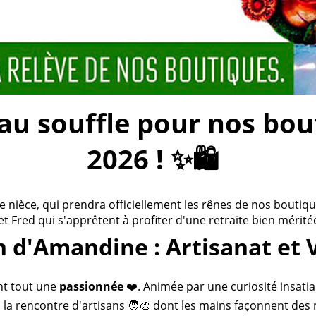
 souffle pour nos bouti
2026 ! ✨🛍️
ièce, qui prendra officiellement les rênes de nos boutiques
 et Fred qui s'apprêtent à profiter d'une retraite bien méritée
n d'Amandine : Artisanat et 
nt tout une
passionnée
❤️. Animée par une curiosité insatia
 la rencontre d'artisans 🧑‍🎨 dont les mains façonnent des 