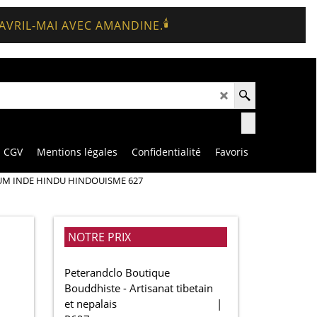
🕯️
 AVRIL-MAI AVEC AMANDINE.
CGV
Mentions légales
Confidentialité
Favoris
M INDE HINDU HINDOUISME 627
NOTRE PRIX
Peterandclo Boutique
Bouddhiste - Artisanat tibetain
et nepalais