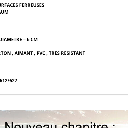
URFACES FERREUSES
AUM
DIAMETRE = 6 CM
TON , AIMANT , PVC , TRES RESISTANT
0612/627