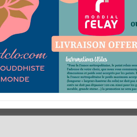
 ?
Horaires d'Ouverture -
Votre Command
Peterandclo.com
Votre Espace A