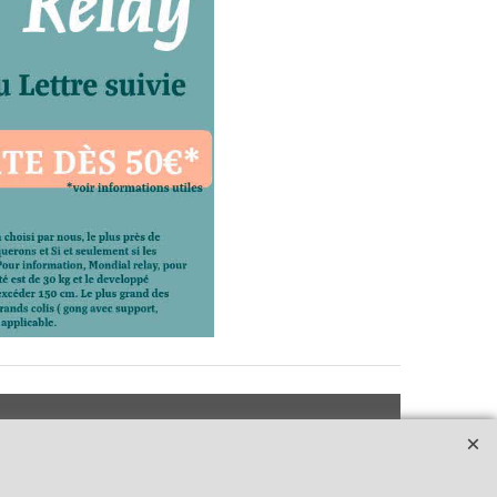
e
dhérent