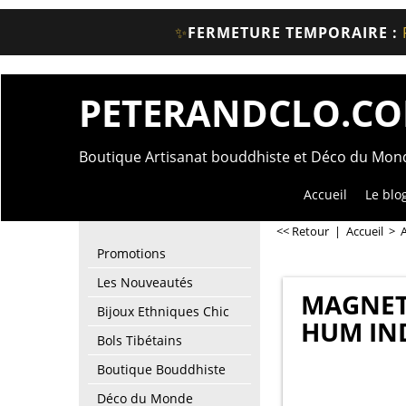
✨
FERMETURE TEMPORAIRE :
PETERANDCLO.C
Boutique Artisanat bouddhiste et Déco du Mo
Accueil
Le blo
<< Retour
|
Accueil
>
A
Promotions
Les Nouveautés
MAGNET
Bijoux Ethniques Chic
HUM IN
Bols Tibétains
Boutique Bouddhiste
Déco du Monde