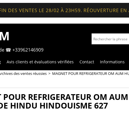
FIN DES VENTES LE 28/02 À 23H59. RÉOUVERTURE EN
OM
nde ☎ +33962146909
g
Avis clients et évaluations vérifiées
Contact
Informations
rchives des ventes réussies
>
MAGNET POUR REFRIGERATEUR OM AUM HU
 POUR REFRIGERATEUR OM AUM
DE HINDU HINDOUISME 627