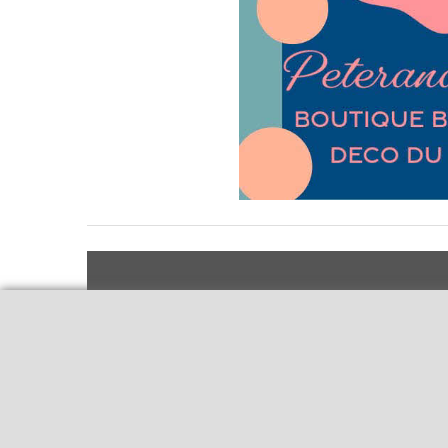
Livraison et retours
Qui sommes-nous
Notre politique
Le blog
environnementale
Ecrivez-nous
Mentions légales