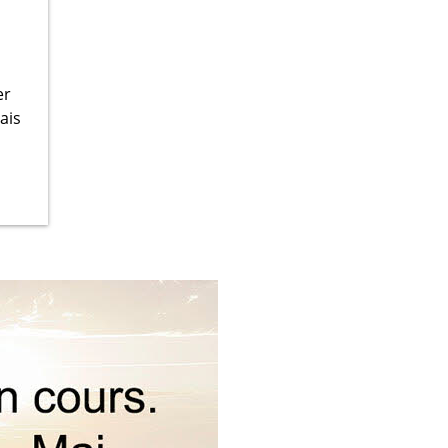
er
ais