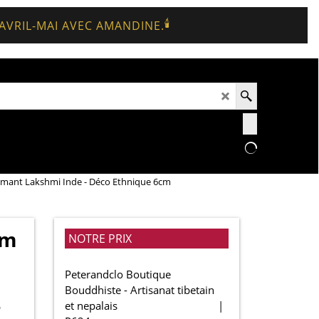
🕯️
 AVRIL-MAI AVEC AMANDINE.
imant Lakshmi Inde - Déco Ethnique 6cm
cm
NOTRE PRIX
Peterandclo Boutique
Bouddhiste - Artisanat tibetain
r
et nepalais