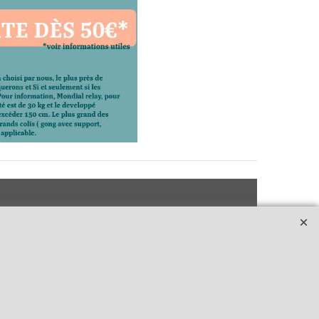
e
dhérent