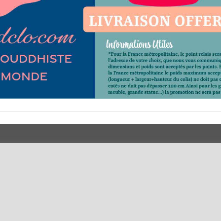
 ?
Horaires d'Ouverture -
Votre Command
Peterandclo.com
Votre Espace A
Consultez les avis vérifiés -
Boutique PeterandClo