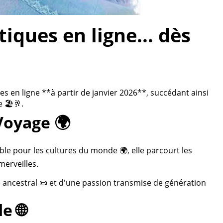
ques en ligne... dès
 en ligne **à partir de janvier 2026**, succédant ainsi
 🏖️🥂.
Voyage 🌍
ble pour les cultures du monde 🌍, elle parcourt les
merveilles.
re ancestral 📜 et d'une passion transmise de génération
e 🌐