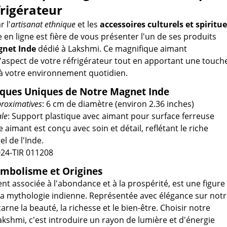
rigérateur
 l'
artisanat ethnique
et les
accessoires culturels et spiritue
 en ligne est fière de vous présenter l'un de ses produits
net Inde
dédié à Lakshmi. Ce magnifique aimant
'aspect de votre réfrigérateur tout en apportant une touch
é à votre environnement quotidien.
iques Uniques de Notre Magnet Inde
roximatives
: 6 cm de diamètre (environ 2.36 inches)
ale
: Support plastique avec aimant pour surface ferreuse
 aimant est conçu avec soin et détail, reflétant le riche
el de l'Inde.
024-TIR 011208
ymbolisme et Origines
nt associée à l'abondance et à la prospérité, est une figure
la mythologie indienne. Représentée avec élégance sur not
carne la beauté, la richesse et le bien-être. Choisir notre
kshmi, c'est introduire un rayon de lumière et d'énergie