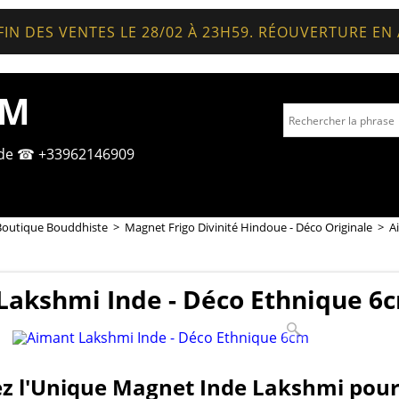
FIN DES VENTES LE 28/02 À 23H59. RÉOUVERTURE EN
OM
nde ☎ +33962146909
Boutique Bouddhiste
>
Magnet Frigo Divinité Hindoue - Déco Originale
>
A
Lakshmi Inde - Déco Ethnique 6
z l'Unique Magnet Inde Lakshmi pou