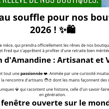
 souffle pour nos bouti
2026 ! ✨🛍️
ièce, qui prendra officiellement les rênes de nos boutiques
 et Fred qui s'apprêtent à profiter d'une retraite bien méritée
n d'Amandine : Artisanat et 
nt tout une
passionnée
❤️. Animée par une curiosité insatia
 la rencontre d'artisans 🧑‍🎨 dont les mains façonnent des 
 uniques 💎 qui racontent une histoire, celle d'un savoir-fai
en génération.
fenêtre ouverte sur le mond