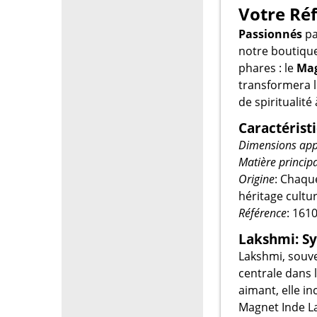
Votre Réf
Passionnés
par
notre boutique
phares : le
Mag
transformera l
de spiritualit
Caractérist
Dimensions app
Matière princip
Origine
: Chaque
héritage cultur
Référence
: 161
Lakshmi: S
Lakshmi, souve
centrale dans 
aimant, elle in
Magnet Inde La