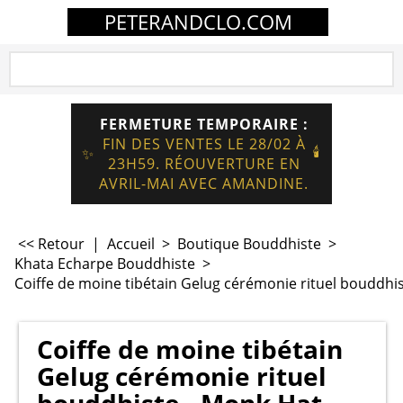
PETERANDCLO.COM
FERMETURE TEMPORAIRE :
FIN DES VENTES LE 28/02 À
🕯️
✨
23H59. RÉOUVERTURE EN
AVRIL-MAI AVEC AMANDINE.
<< Retour
|
Accueil
>
Boutique Bouddhiste
>
Khata Echarpe Bouddhiste
>
Coiffe de moine tibétain Gelug cérémonie rituel bouddhis
Coiffe de moine tibétain
Gelug cérémonie rituel