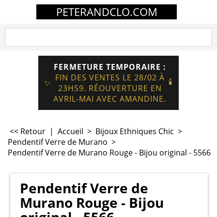
PETERANDCLO.COM
FERMETURE TEMPORAIRE :
FIN DES VENTES LE 28/02 À
🕯️
✨
23H59. RÉOUVERTURE EN
AVRIL-MAI AVEC AMANDINE.
<< Retour
|
Accueil
>
Bijoux Ethniques Chic
>
Pendentif Verre de Murano
>
Pendentif Verre de Murano Rouge - Bijou original - 5566
Pendentif Verre de
Murano Rouge - Bijou