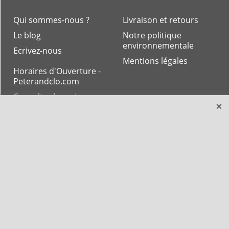
Qui sommes-nous ?
Livraison et retours
Le blog
Notre politique
environnementale
Ecrivez-nous
Mentions légales
Horaires d'Ouverture -
Peterandclo.com
Consultez les avis
vérifiés - Boutique
PeterandClo
Votre Commande
Votre Espace Adhérent