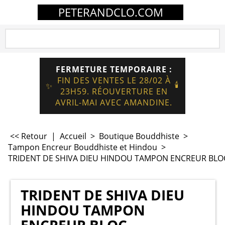
PETERANDCLO.COM
FERMETURE TEMPORAIRE :
FIN DES VENTES LE 28/02 À
🕯️
✨
23H59. RÉOUVERTURE EN
AVRIL-MAI AVEC AMANDINE.
<< Retour
|
Accueil
>
Boutique Bouddhiste
>
Tampon Encreur Bouddhiste et Hindou
>
TRIDENT DE SHIVA DIEU HINDOU TAMPON ENCREUR BLOC
TRIDENT DE SHIVA DIEU
HINDOU TAMPON