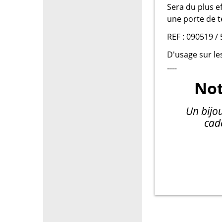
Sera du plus e
une porte de t
REF : 090519 / 
D'usage sur le
.....
Not
Un bijou
cad