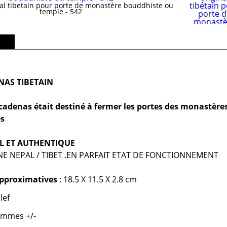
al tibetain pour porte de monastère bouddhiste ou
temple - 542
lus
NAS TIBETAIN
e cadenas était destiné à fermer les portes des monastère
es
L ET AUTHENTIQUE
E NEPAL / TIBET .
EN PARFAIT ETAT DE FONCTIONNEMENT
pproximatives
: 18.5 X 11.5 X 2.8 cm
lef
ammes +/-