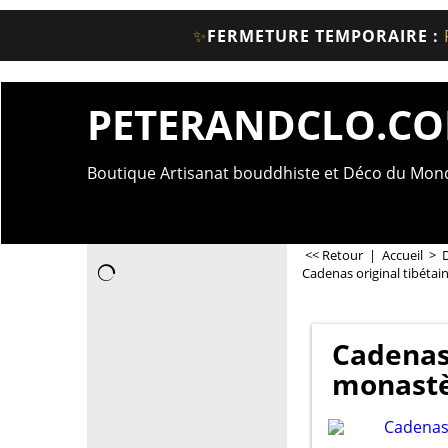
✨
FERMETURE TEMPORAIRE :
PETERANDCLO.C
Boutique Artisanat bouddhiste et Déco du Mo
<< Retour
|
Accueil
>
Cadenas original tibéta
Cadenas 
monastè