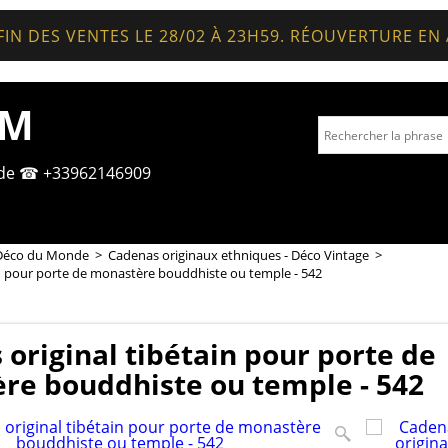
FIN DES VENTES LE 28/02 À 23H59. RÉOUVERTURE EN
OM
nde ☎ +33962146909
Déco du Monde
>
Cadenas originaux ethniques - Déco Vintage
>
in pour porte de monastère bouddhiste ou temple - 542
original tibétain pour porte de
re bouddhiste ou temple - 542