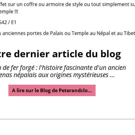
ffet sur un coffre ou armoire de style ou tout simplement s
emple !!!
542 / E1
s anciennes portes de Palais ou Temple au Népal et au Tibe
re dernier article du blog
 de fer forgé : l'histoire fascinante d'un ancien
enas népalais aux origines mystérieuses …
A lire sur le Blog de Peterandclo…