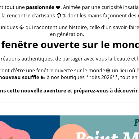
nt tout une
passionnée
❤️. Animée par une curiosité insatia
 la rencontre d'artisans 🧑‍🎨 dont les mains façonnent des 
 uniques 💎 qui racontent une histoire, celle d'un savoir-fai
en génération.
fenêtre ouverte sur le mond
créations authentiques, de partager avec vous la beauté et la
t d'être une fenêtre ouverte sur le monde 🌐, un lieu où l'a
nouveau souffle
🌬️ à nos boutiques **dès 2026**, tout en c
s cette nouvelle aventure et préparez-vous à découvrir 