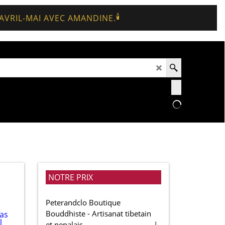
🕯️
 AVRIL-MAI AVEC AMANDINE.
NOTRE PRIX
Peterandclo Boutique
Bouddhiste - Artisanat tibetain
et nepalais