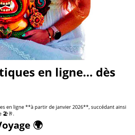
ques en ligne... dès
 en ligne **à partir de janvier 2026**, succédant ainsi
 🏖️🥂.
Voyage 🌍