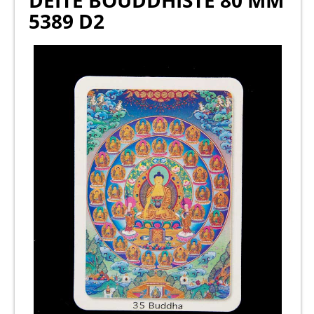
DEITE BOUDDHISTE 80 MM
5389 D2