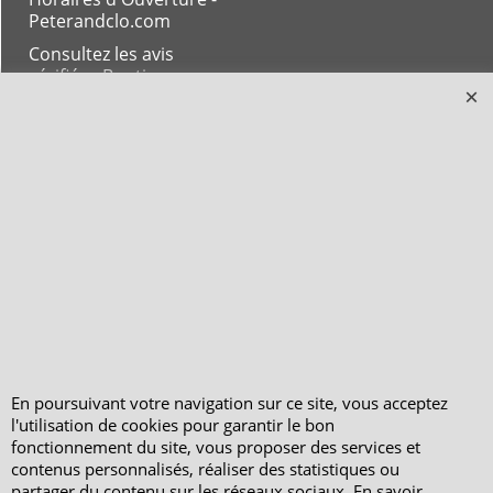
Peterandclo.com
Consultez les avis
vérifiés - Boutique
PeterandClo
Votre Commande
Votre Espace Adhérent
En poursuivant votre navigation sur ce site, vous acceptez
l'utilisation de cookies pour garantir le bon
fonctionnement du site, vous proposer des services et
contenus personnalisés, réaliser des statistiques ou
partager du contenu sur les réseaux sociaux. En savoir