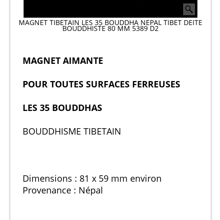
MAGNET TIBETAIN LES 35 BOUDDHA NEPAL TIBET DEITE
BOUDDHISTE 80 MM 5389 D2
MAGNET AIMANTE
POUR TOUTES SURFACES FERREUSES
LES 35 BOUDDHAS
BOUDDHISME TIBETAIN
Dimensions : 81 x 59 mm environ
Provenance : Népal