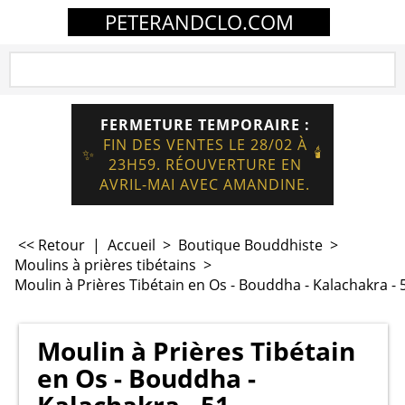
PETERANDCLO.COM
FERMETURE TEMPORAIRE :
FIN DES VENTES LE 28/02 À
🕯️
✨
23H59. RÉOUVERTURE EN
AVRIL-MAI AVEC AMANDINE.
<< Retour
|
Accueil
>
Boutique Bouddhiste
>
Moulins à prières tibétains
>
Moulin à Prières Tibétain en Os - Bouddha - Kalachakra - 
Moulin à Prières Tibétain
en Os - Bouddha -