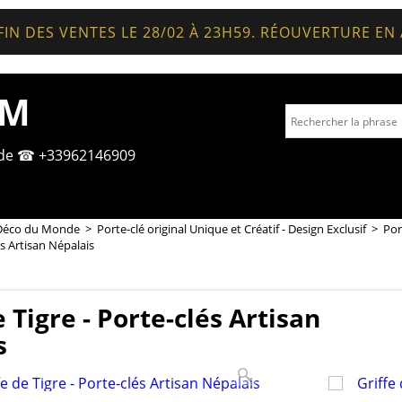
FIN DES VENTES LE 28/02 À 23H59. RÉOUVERTURE EN
OM
nde ☎ +33962146909
Déco du Monde
>
Porte-clé original Unique et Créatif - Design Exclusif
>
Por
és Artisan Népalais
e Tigre - Porte-clés Artisan
s