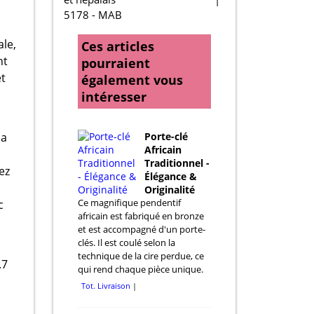
5178 - MAB
ale,
Ces articles
nt
pourraient
et
également vous
intéresser
Sa
Porte-clé
Africain
Traditionnel -
ez
Élégance &
Originalité
Ce magnifique pendentif
c
africain est fabriqué en bronze
et est accompagné d'un porte-
clés. Il est coulé selon la
technique de la cire perdue, ce
.7
qui rend chaque pièce unique.
Tot. Livraison