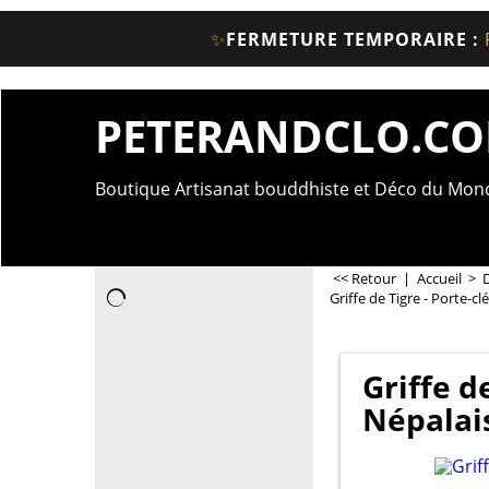
✨
FERMETURE TEMPORAIRE :
PETERANDCLO.C
Boutique Artisanat bouddhiste et Déco du Mo
<< Retour
|
Accueil
>
Griffe de Tigre - Porte-cl
Griffe d
Népalai