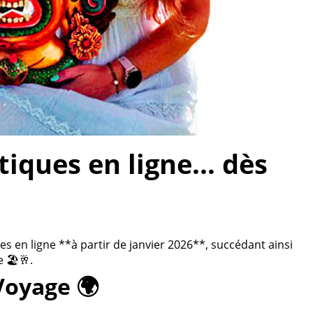
ques en ligne... dès
 en ligne **à partir de janvier 2026**, succédant ainsi
 🏖️🥂.
Voyage 🌍