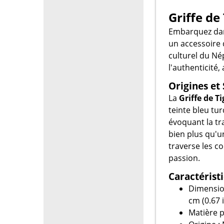
Griffe de
Embarquez dan
un accessoire 
culturel du Nép
l'authenticité,
Origines e
La
Griffe de Ti
teinte bleu tu
évoquant la tra
bien plus qu'un
traverse les c
passion.
Caractérist
Dimension
cm (0.67 
Matière p