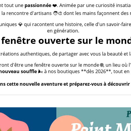
nt tout une
passionnée
❤️. Animée par une curiosité insatia
 la rencontre d'artisans 🧑‍🎨 dont les mains façonnent des 
 uniques 💎 qui racontent une histoire, celle d'un savoir-fai
en génération.
fenêtre ouverte sur le mond
créations authentiques, de partager avec vous la beauté et la
t d'être une fenêtre ouverte sur le monde 🌐, un lieu où l'a
nouveau souffle
🌬️ à nos boutiques **dès 2026**, tout en c
s cette nouvelle aventure et préparez-vous à découvrir 