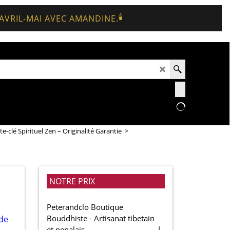
🕯️
 AVRIL-MAI AVEC AMANDINE.
te-clé Spirituel Zen – Originalité Garantie
>
NOTRE PRIX
Peterandclo Boutique
Bouddhiste - Artisanat tibetain
et nepalais