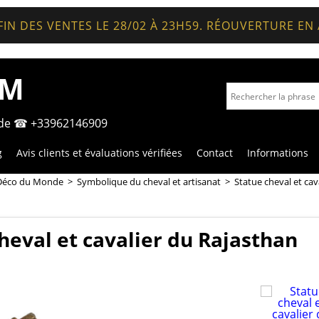
FIN DES VENTES LE 28/02 À 23H59. RÉOUVERTURE EN
OM
nde ☎ +33962146909
g
Avis clients et évaluations vérifiées
Contact
Informations
Déco du Monde
>
Symbolique du cheval et artisanat
>
Statue cheval et cav
heval et cavalier du Rajasthan