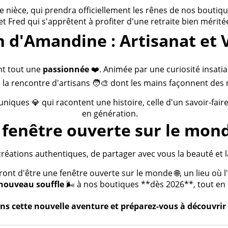
ièce, qui prendra officiellement les rênes de nos boutiques
 et Fred qui s'apprêtent à profiter d'une retraite bien méritée
n d'Amandine : Artisanat et 
nt tout une
passionnée
❤️. Animée par une curiosité insatia
 la rencontre d'artisans 🧑‍🎨 dont les mains façonnent des 
 uniques 💎 qui racontent une histoire, celle d'un savoir-fai
en génération.
fenêtre ouverte sur le mond
créations authentiques, de partager avec vous la beauté et la
t d'être une fenêtre ouverte sur le monde 🌐, un lieu où l'a
nouveau souffle
🌬️ à nos boutiques **dès 2026**, tout en c
s cette nouvelle aventure et préparez-vous à découvrir 