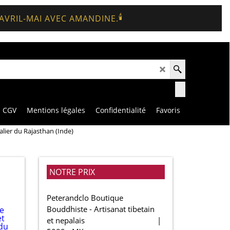
🕯️
 AVRIL-MAI AVEC AMANDINE.
CGV
Mentions légales
Confidentialité
Favoris
alier du Rajasthan (Inde)
NOTRE PRIX
Peterandclo Boutique
Bouddhiste - Artisanat tibetain
et nepalais