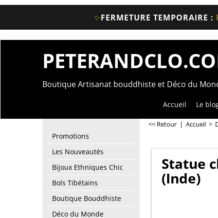
✨
FERMETURE TEMPORAIRE :
PETERANDCLO.C
Boutique Artisanat bouddhiste et Déco du Mo
Accueil
Le blo
<< Retour
|
Accueil
>
Promotions
Les Nouveautés
Statue c
Bijoux Ethniques Chic
(Inde)
Bols Tibétains
Boutique Bouddhiste
Déco du Monde