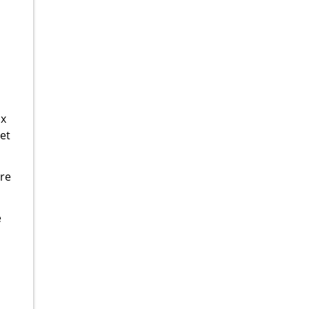
ux
 et
rre
e