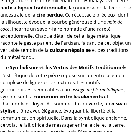
Plongez dans l'histoire millénaire de l'Himalaya avec cette
boîte à bijoux traditionnelle
, façonnée selon la technique
ancestrale de la
cire perdue
. Ce réceptacle précieux, dont
la silhouette évoque la courbe généreuse d'une
noix de
coco
, incarne un savoir-faire nomade d'une rareté
exceptionnelle. Chaque détail de cet alliage métallique
raconte le geste patient de l'artisan, faisant de cet objet un
véritable témoin de la
culture népalaise
et des traditions
du métal fondu.
Le Symbolisme et les Vertus des Motifs Traditionnels
L'esthétique de cette pièce repose sur un entrelacement
complexe de lignes et de textures. Les motifs
géométriques, semblables à un
tissage de fils métalliques
,
symbolisent la
connexion entre les éléments
et
l'harmonie du foyer. Au sommet du couvercle, un
oiseau
stylisé
trône avec élégance, évoquant la liberté et la
communication spirituelle. Dans la symbolique ancienne,
ce volatile fait office de messager entre le ciel et la terre,