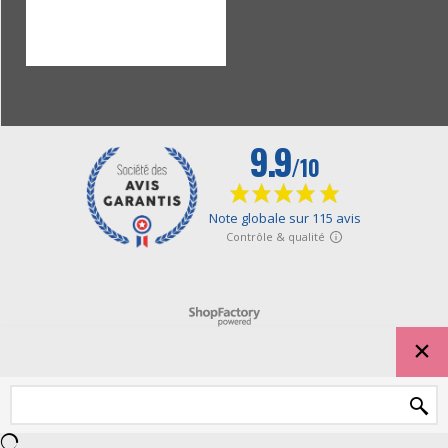
Boutique en ligne créés avec le logiciel eCommerce ShopFactory