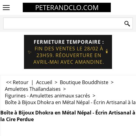
PETERANDCLO.COM
FERMETURE TEMPORAIRE :
FIN DES VENTES LE 28/02 À
🕯️
✨
23H59. RÉOUVERTURE EN
AVRIL-MAI AVEC AMANDINE.
<< Retour
|
Accueil
>
Boutique Bouddhiste
>
Amulettes Thaïlandaises
>
Figurines - Amulettes animaux sacrés
>
Boîte à Bijoux Dhokra en Métal Népal - Écrin Artisanal à l
Boîte à Bijoux Dhokra en Métal Népal - Écrin Artisanal à
la Cire Perdue