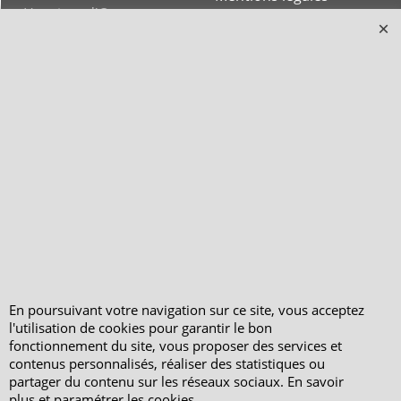
Horaires d'Ouverture -
Peterandclo.com
Consultez les avis
vérifiés - Boutique
PeterandClo
Votre Commande
Votre Espace Adhérent
En poursuivant votre navigation sur ce site, vous acceptez
l'utilisation de cookies pour garantir le bon
fonctionnement du site, vous proposer des services et
contenus personnalisés, réaliser des statistiques ou
partager du contenu sur les réseaux sociaux. En savoir
plus et paramétrer les cookies