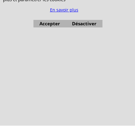
En savoir plus
Accepter
Désactiver
Boutique en ligne créés avec le logiciel eCommerce ShopFactory