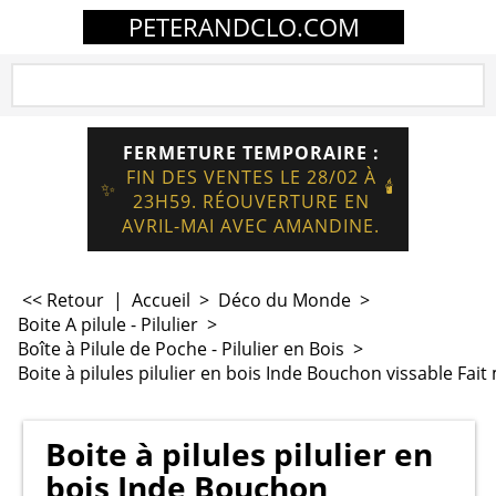
PETERANDCLO.COM
FERMETURE TEMPORAIRE :
FIN DES VENTES LE 28/02 À
🕯️
✨
23H59. RÉOUVERTURE EN
AVRIL-MAI AVEC AMANDINE.
<< Retour
|
Accueil
>
Déco du Monde
>
Boite A pilule - Pilulier
>
Boîte à Pilule de Poche - Pilulier en Bois
>
Boite à pilules pilulier en bois Inde Bouchon vissable Fai
Boite à pilules pilulier en
bois Inde Bouchon