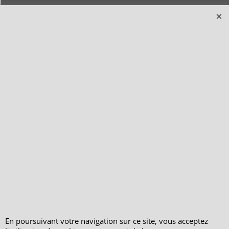
Qui sommes-nous ?
Livraison et retours
Le blog
Notre politique
environnementale
Ecrivez-nous
Mentions légales
Horaires d'Ouverture -
Peterandclo.com
Consultez les avis
vérifiés - Boutique
PeterandClo
Votre Commande
Votre Espace Adhérent
En poursuivant votre navigation sur ce site, vous acceptez