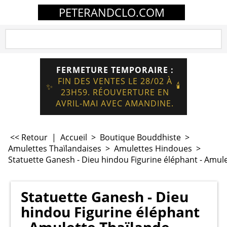
PETERANDCLO.COM
FERMETURE TEMPORAIRE :
FIN DES VENTES LE 28/02 À
🕯️
✨
23H59. RÉOUVERTURE EN
AVRIL-MAI AVEC AMANDINE.
<< Retour
|
Accueil
>
Boutique Bouddhiste
>
Amulettes Thaïlandaises
>
Amulettes Hindoues
>
Statuette Ganesh - Dieu hindou Figurine éléphant - Amul
Statuette Ganesh - Dieu
hindou Figurine éléphant