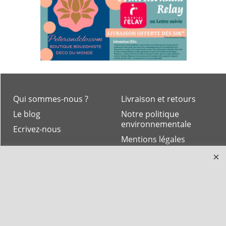
Qui sommes-nous ?
Livraison et retours
Le blog
Notre politique
environnementale
Ecrivez-nous
Mentions légales
Horaires d'Ouverture -
Peterandclo.com
Consultez les avis
vérifiés - Boutique
PeterandClo
Votre Commande