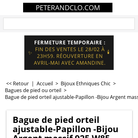
PETERANDCLO.COM
FERMETURE TEMPORAIRE :
FIN DES VENTES LE 28/02 À
🕯️
✨
23H59. RÉOUVERTURE EN
AVRIL-MAI AVEC AMANDINE.
<< Retour
|
Accueil
>
Bijoux Ethniques Chic
>
Bagues de pied ou orteil
>
Bague de pied orteil ajustable-Papillon -Bijou Argent mas
Bague de pied orteil
ajustable-Papillon -Bijou