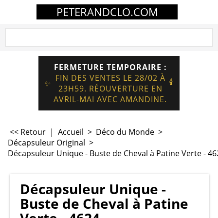
PETERANDCLO.COM
FERMETURE TEMPORAIRE :
FIN DES VENTES LE 28/02 À
🕯️
✨
23H59. RÉOUVERTURE EN
AVRIL-MAI AVEC AMANDINE.
<< Retour
|
Accueil
>
Déco du Monde
>
Décapsuleur Original
>
Décapsuleur Unique - Buste de Cheval à Patine Verte - 46
Décapsuleur Unique -
Buste de Cheval à Patine