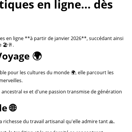
ques en ligne... dès
 en ligne **à partir de janvier 2026**, succédant ainsi
 🏖️🥂.
Voyage 🌍
ble pour les cultures du monde 🌍, elle parcourt les
merveilles.
re ancestral 📜 et d'une passion transmise de génération
e 🌐
 richesse du travail artisanal qu'elle admire tant 🙏.