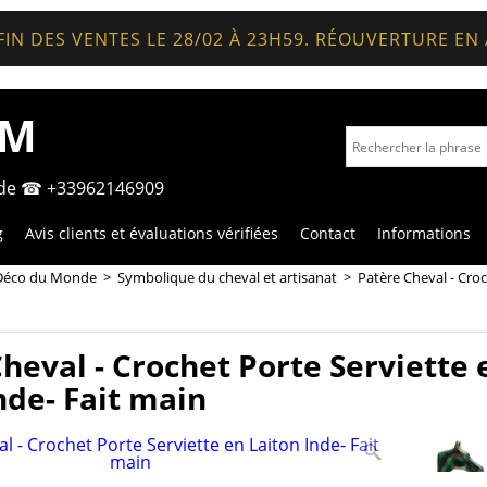
FIN DES VENTES LE 28/02 À 23H59. RÉOUVERTURE EN
OM
nde ☎ +33962146909
g
Avis clients et évaluations vérifiées
Contact
Informations
Déco du Monde
>
Symbolique du cheval et artisanat
>
Patère Cheval - Croc
heval - Crochet Porte Serviette 
nde- Fait main