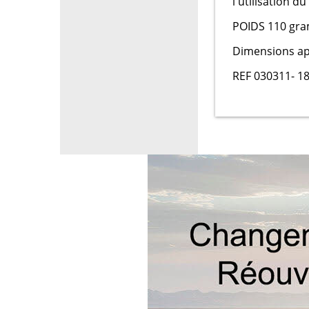
l'utilisation d
POIDS 110 gr
Dimensions app
REF 030311- 18