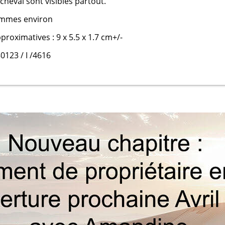
u cheval sont visibles partout.
ammes environ
roximatives : 9 x 5.5 x 1.7 cm+/-
0123 / I /4616