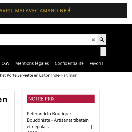
🕯️
 AVRIL-MAI AVEC AMANDINE.
CGV
Mentions légales
Confidentialité
Favoris
het Porte Serviette en Laiton Inde- Fait main
en
NOTRE PRIX
Peterandclo Boutique
Bouddhiste - Artisanat tibetain
et nepalais