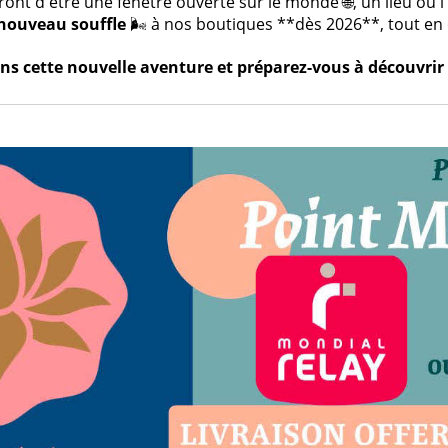
t d'être une fenêtre ouverte sur le monde 🌐, un lieu où l'a
nouveau souffle
🌬️ à nos boutiques **dès 2026**, tout en c
s cette nouvelle aventure et préparez-vous à découvrir 