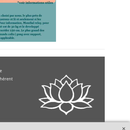
e
dhérent