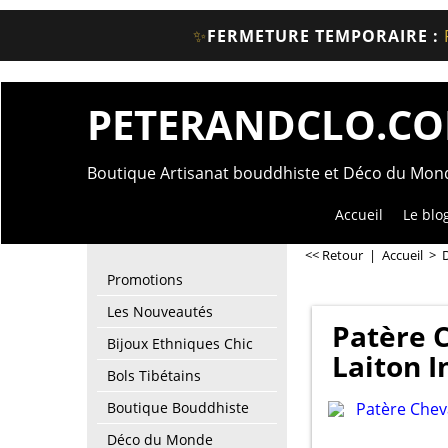
✨
FERMETURE TEMPORAIRE :
PETERANDCLO.C
Boutique Artisanat bouddhiste et Déco du Mo
Accueil
Le blo
<< Retour
|
Accueil
>
Promotions
Les Nouveautés
Patère C
Bijoux Ethniques Chic
Laiton I
Bols Tibétains
Boutique Bouddhiste
Déco du Monde