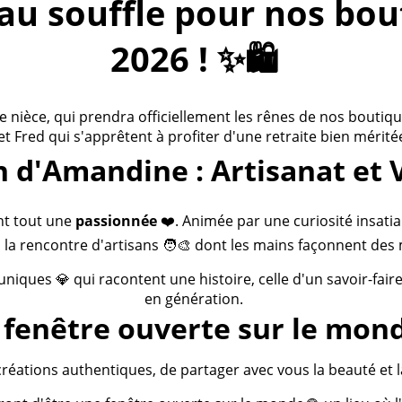
 souffle pour nos bouti
2026 ! ✨🛍️
ièce, qui prendra officiellement les rênes de nos boutiques
 et Fred qui s'apprêtent à profiter d'une retraite bien méritée
n d'Amandine : Artisanat et 
nt tout une
passionnée
❤️. Animée par une curiosité insatia
 la rencontre d'artisans 🧑‍🎨 dont les mains façonnent des 
 uniques 💎 qui racontent une histoire, celle d'un savoir-fai
en génération.
fenêtre ouverte sur le mond
créations authentiques, de partager avec vous la beauté et la