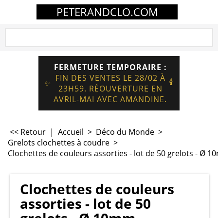
PETERANDCLO.COM
FERMETURE TEMPORAIRE :
FIN DES VENTES LE 28/02 À
🕯️
✨
23H59. RÉOUVERTURE EN
AVRIL-MAI AVEC AMANDINE.
<< Retour
|
Accueil
>
Déco du Monde
>
Grelots clochettes à coudre
>
Clochettes de couleurs assorties - lot de 50 grelots - Ø 
Clochettes de couleurs
assorties - lot de 50