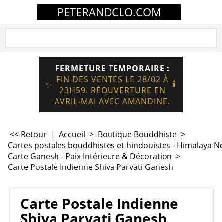
PETERANDCLO.COM
FERMETURE TEMPORAIRE :
FIN DES VENTES LE 28/02 À
🕯️
✨
23H59. RÉOUVERTURE EN
AVRIL-MAI AVEC AMANDINE.
<< Retour
|
Accueil
>
Boutique Bouddhiste
>
Cartes postales bouddhistes et hindouistes - Himalaya N
Carte Ganesh - Paix Intérieure & Décoration
>
Carte Postale Indienne Shiva Parvati Ganesh
Carte Postale Indienne
Shiva Parvati Ganesh