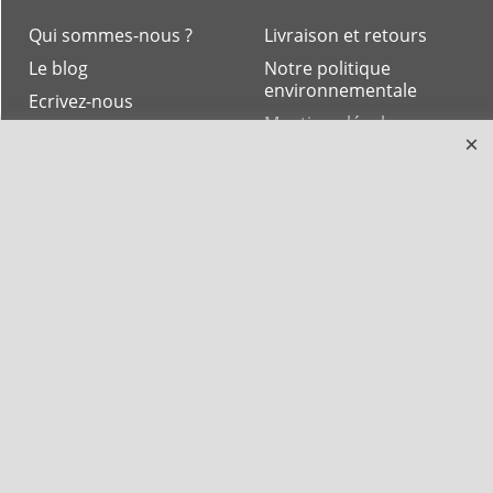
Qui sommes-nous ?
Livraison et retours
Le blog
Notre politique
environnementale
Ecrivez-nous
Mentions légales
Horaires d'Ouverture -
Peterandclo.com
Consultez les avis
vérifiés - Boutique
PeterandClo
Votre Commande
Votre Espace Adhérent