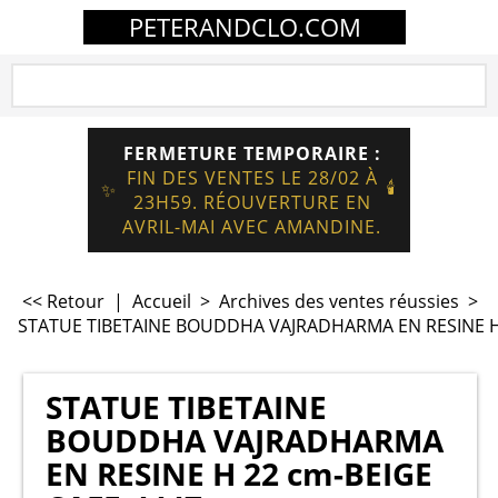
PETERANDCLO.COM
FERMETURE TEMPORAIRE :
FIN DES VENTES LE 28/02 À
🕯️
✨
23H59. RÉOUVERTURE EN
AVRIL-MAI AVEC AMANDINE.
<< Retour
|
Accueil
>
Archives des ventes réussies
>
STATUE TIBETAINE BOUDDHA VAJRADHARMA EN RESINE H 
STATUE TIBETAINE
BOUDDHA VAJRADHARMA
EN RESINE H 22 cm-BEIGE