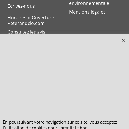
environnementale
Ecrivez-nous
Mentions légales
Horaires d'Ouverture -
Peterandclo.com
Consultez les avis
vérifiés - Boutique
PeterandClo
Votre Commande
Votre Espace Adhérent
En poursuivant votre navigation sur ce site, vous acceptez
l'utilisation de cookies pour garantir le bon