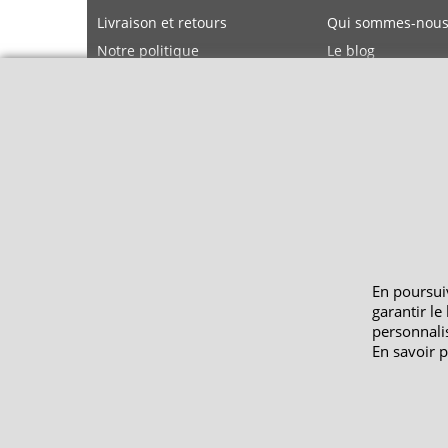
Livraison et retours
Qui sommes-nous
Notre politique
Le blog
environnementale
Ecrivez-nous
Mentions légales
En poursuiv
garantir l
personnalis
En savoir p