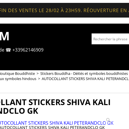
FIN DES VENTES LE 28/02 À 23H59. RÉOUVERTURE EN
OM
nde ☎ +33962146909
Boutique Bouddhiste
>
Stickers Bouddha - Déités et symboles bouddhistes 
eux symboles hindous
>
AUTOCOLLANT STICKERS SHIVA KALI PETERANDC
LANT STICKERS SHIVA KALI
NDCLO GK
AUTOCOLLANT STICKERS SHIVA KALI PETERANDCLO GK