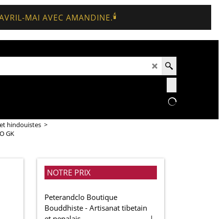
🕯️
 AVRIL-MAI AVEC AMANDINE.
et hindouistes
>
LO GK
NOTRE PRIX
Peterandclo Boutique
Bouddhiste - Artisanat tibetain
et nepalais