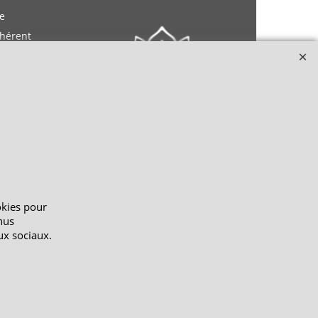
e
dhérent
okies pour
nus
ux sociaux.