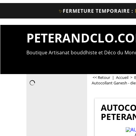
✨
FERMETURE TEMPORAIRE :
PETERANDCLO.C
Boutique Artisanat bouddhiste et Déco du Mo
<< Retour
|
Accueil
>
Autocollant Ganesh - di
AUTOCOL
PETERA