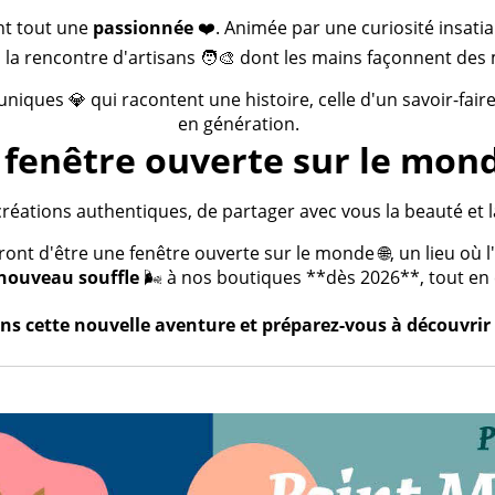
nt tout une
passionnée
❤️. Animée par une curiosité insatia
 la rencontre d'artisans 🧑‍🎨 dont les mains façonnent des 
 uniques 💎 qui racontent une histoire, celle d'un savoir-fai
en génération.
fenêtre ouverte sur le mond
créations authentiques, de partager avec vous la beauté et la
t d'être une fenêtre ouverte sur le monde 🌐, un lieu où l'a
nouveau souffle
🌬️ à nos boutiques **dès 2026**, tout en c
s cette nouvelle aventure et préparez-vous à découvrir 