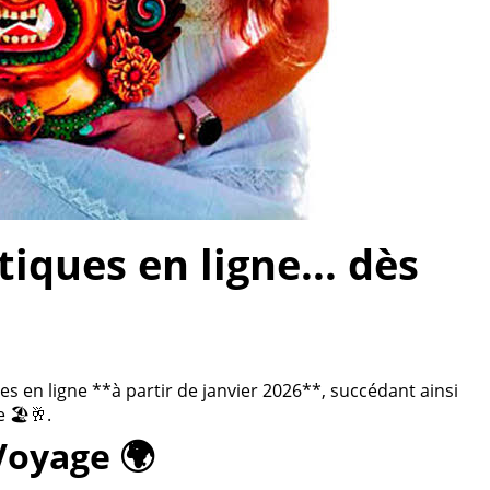
ques en ligne... dès
 en ligne **à partir de janvier 2026**, succédant ainsi
 🏖️🥂.
Voyage 🌍