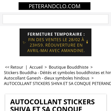
PETERANDCLO.COM
FERMETURE TEMPORAIRE :
FIN DES VENTES LE 28/02 À
🕯️
✨
23H59. RÉOUVERTURE EN
AVRIL-MAI AVEC AMANDINE.
<< Retour
|
Accueil
>
Boutique Bouddhiste
>
Stickers Bouddha - Déités et symboles bouddhistes et hi
Autocollant Ganesh - dieux symboles hindous
>
AUTOCOLLANT STICKERS SHIVA ET SA CONQUE PETERAN
AUTOCOLLANT STICKERS
SHIVA ET SA CONQUE