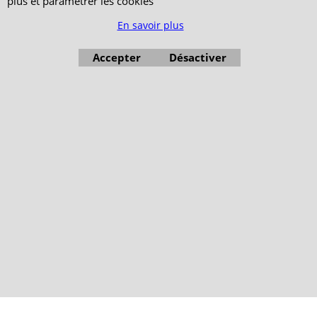
plus et paramétrer les cookies
En savoir plus
Accepter
Désactiver
Boutique en ligne créés avec le logiciel eCommerce ShopFactory