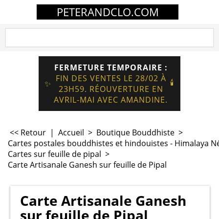
PETERANDCLO.COM
FERMETURE TEMPORAIRE :
FIN DES VENTES LE 28/02 À
🕯️
✨
23H59. RÉOUVERTURE EN
AVRIL-MAI AVEC AMANDINE.
<< Retour
|
Accueil
>
Boutique Bouddhiste
>
Cartes postales bouddhistes et hindouistes - Himalaya N
Cartes sur feuille de pipal
>
Carte Artisanale Ganesh sur feuille de Pipal
Carte Artisanale Ganesh
sur feuille de Pipal